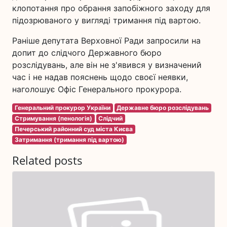
клопотання про обрання запобіжного заходу для
підозрюваного у вигляді тримання під вартою.
Раніше депутата Верховної Ради запросили на
допит до слідчого Державного бюро
розслідувань, але він не з'явився у визначений
час і не надав пояснень щодо своєї неявки,
наголошує Офіс Генерального прокурора.
Генеральний прокурор України
Державне бюро розслідувань
Стримування (пенологія)
Слідчий
Печерський районний суд міста Києва
Затримання (тримання під вартою)
Related posts