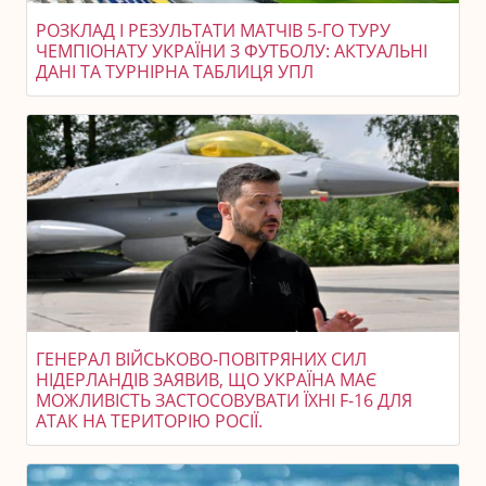
РОЗКЛАД І РЕЗУЛЬТАТИ МАТЧІВ 5-ГО ТУРУ
ЧЕМПІОНАТУ УКРАЇНИ З ФУТБОЛУ: АКТУАЛЬНІ
ДАНІ ТА ТУРНІРНА ТАБЛИЦЯ УПЛ
ГЕНЕРАЛ ВІЙСЬКОВО-ПОВІТРЯНИХ СИЛ
НІДЕРЛАНДІВ ЗАЯВИВ, ЩО УКРАЇНА МАЄ
МОЖЛИВІСТЬ ЗАСТОСОВУВАТИ ЇХНІ F-16 ДЛЯ
АТАК НА ТЕРИТОРІЮ РОСІЇ.