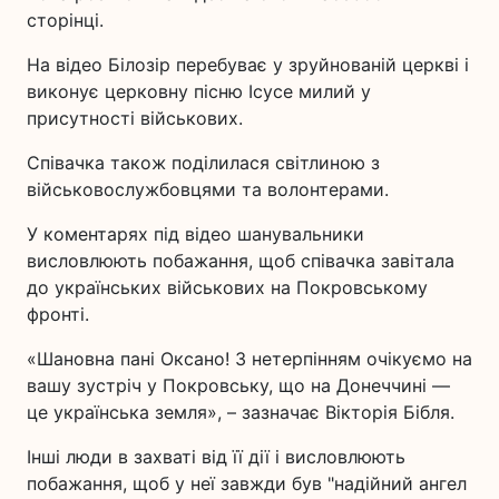
сторінці.
На відео Білозір перебуває у зруйнованій церкві і
виконує церковну пісню Ісусе милий у
присутності військових.
Співачка також поділилася світлиною з
військовослужбовцями та волонтерами.
У коментарях під відео шанувальники
висловлюють побажання, щоб співачка завітала
до українських військових на Покровському
фронті.
«Шановна пані Оксано! З нетерпінням очікуємо на
вашу зустріч у Покровську, що на Донеччині —
це українська земля», – зазначає Вікторія Бібля.
Інші люди в захваті від її дії і висловлюють
побажання, щоб у неї завжди був "надійний ангел