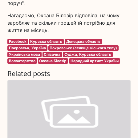
поруч".
Нагадаємо, Оксана Білозір відповіла, на чому
заробляє та скільки грошей їй потрібно для
життя на місяць.
Facebook
Курська область
Донецька область
Покровськ, Україна
Покровське (селище міського типу)
Українська мова
Співачка
Суджа, Курська область
Волонтерство
Оксана Білозір
Народний артист України
Related posts