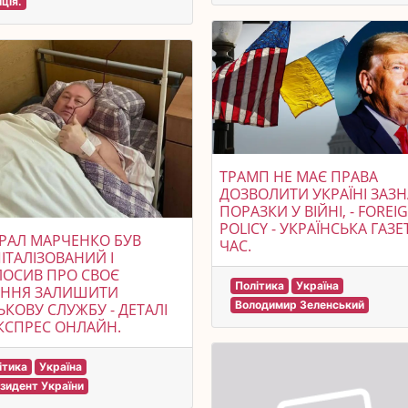
іція.
ТРАМП НЕ МАЄ ПРАВА
ДОЗВОЛИТИ УКРАЇНІ ЗАЗ
ПОРАЗКИ У ВІЙНІ, - FOREI
POLICY - УКРАЇНСЬКА ГАЗЕ
РАЛ МАРЧЕНКО БУВ
ЧАС.
ІТАЛІЗОВАНИЙ І
ОСИВ ПРО СВОЄ
Політика
Україна
ЕННЯ ЗАЛИШИТИ
Володимир Зеленський
ЬКОВУ СЛУЖБУ - ДЕТАЛІ
КСПРЕС ОНЛАЙН.
ітика
Україна
зидент України