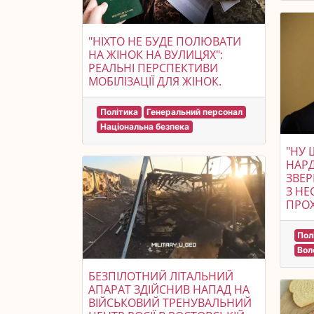
"НІХТО НЕ БУДЕ ПОЛЮВАТИ
НА ЖІНОК НА ВУЛИЦЯХ":
РЕАЛЬНІ ПЕРСПЕКТИВИ
МОБІЛІЗАЦІЇ ДЛЯ ЖІНОК.
Політика
Генеральний персонал
Національна безпека
"НУ 
НАР
ЗВЕР
З НЕ
ПРОХ
Пол
Вол
БЕЗПІЛОТНИЙ ЛІТАЛЬНИЙ
АПАРАТ ЗДІЙСНИВ НАПАД НА
ВІЙСЬКОВИЙ ТРЕНУВАЛЬНИЙ