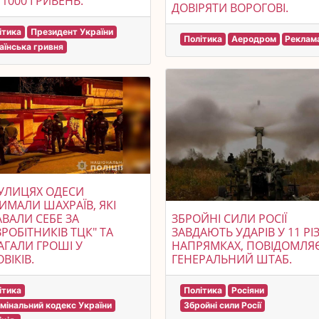
 1000 ГРИВЕНЬ.
ДОВІРЯТИ ВОРОГОВІ.
ітика
Президент України
Політика
Аеродром
Реклам
аїнська гривня
УЛИЦЯХ ОДЕСИ
ИМАЛИ ШАХРАЇВ, ЯКІ
ВАЛИ СЕБЕ ЗА
ЗБРОЙНІ СИЛИ РОСІЇ
ВРОБІТНИКІВ ТЦК" ТА
ЗАВДАЮТЬ УДАРІВ У 11 РІ
ГАЛИ ГРОШІ У
НАПРЯМКАХ, ПОВІДОМЛЯ
ВІКІВ.
ГЕНЕРАЛЬНИЙ ШТАБ.
ітика
Політика
Росіяни
мінальний кодекс України
Збройні сили Росії