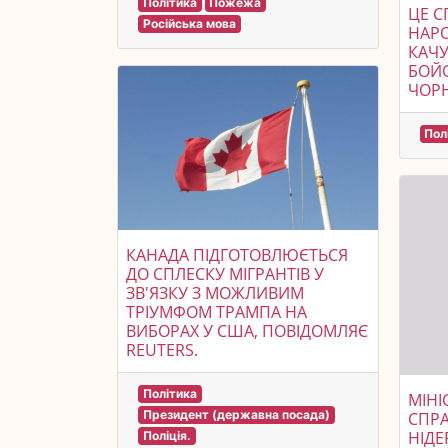
Політика
Пожежа
ЦЕ С
Російська мова
НАРО
КАЧУ
БОЙО
ЧОР
Пол
КАНАДА ПІДГОТОВЛЮЄТЬСЯ
ДО СПЛЕСКУ МІГРАНТІВ У
ЗВ'ЯЗКУ З МОЖЛИВИМ
ТРІУМФОМ ТРАМПА НА
ВИБОРАХ У США, ПОВІДОМЛЯЄ
REUTERS.
Політика
МІНІ
Президент (державна посада)
СПРА
НІДЕ
Поліція.