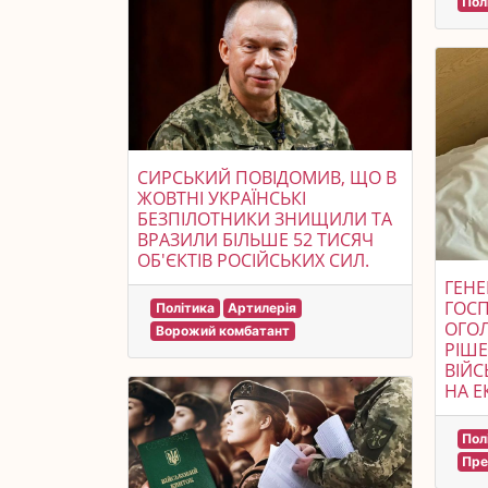
Пол
СИРСЬКИЙ ПОВІДОМИВ, ЩО В
ЖОВТНІ УКРАЇНСЬКІ
БЕЗПІЛОТНИКИ ЗНИЩИЛИ ТА
ВРАЗИЛИ БІЛЬШЕ 52 ТИСЯЧ
ОБ'ЄКТІВ РОСІЙСЬКИХ СИЛ.
ГЕНЕ
ГОСП
Політика
Артилерія
ОГОЛ
Ворожий комбатант
РІШ
ВІЙС
НА Е
Пол
Пре