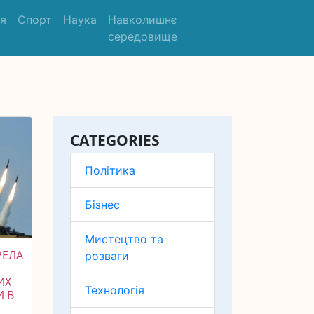
'я
Спорт
Наука
Навколишнє
середовище
CATEGORIES
Політика
Бізнес
Мистецтво та
РЕЛА
розваги
ИХ
Технологія
И В