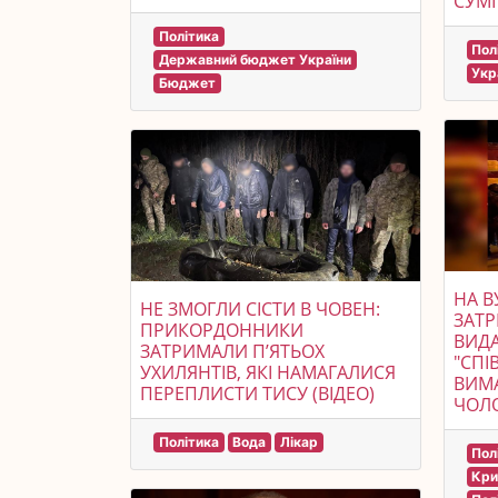
СУМІ
Політика
Пол
Державний бюджет України
Укр
Бюджет
НА В
НЕ ЗМОГЛИ СІСТИ В ЧОВЕН:
ЗАТР
ПРИКОРДОННИКИ
ВИДА
ЗАТРИМАЛИ П’ЯТЬОХ
"СПІ
УХИЛЯНТІВ, ЯКІ НАМАГАЛИСЯ
ВИМА
ПЕРЕПЛИСТИ ТИСУ (ВІДЕО)
ЧОЛО
Політика
Вода
Лікар
Пол
Кри