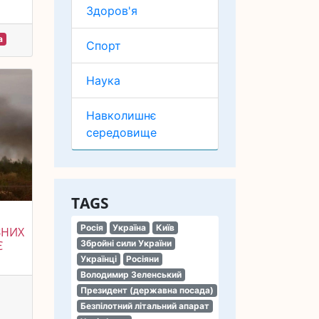
Здоров'я
а
Спорт
Наука
Навколишнє
середовище
TAGS
Росія
Україна
Київ
ЗНИХ
Збройні сили України
Є
Українці
Росіяни
Володимир Зеленський
Президент (державна посада)
Безпілотний літальний апарат