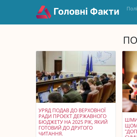
Пол
Головні Факти
ПО
УРЯД ПОДАВ ДО ВЕРХОВНОЇ
РАДИ ПРОЄКТ ДЕРЖАВНОГО
ШМИ
БЮДЖЕТУ НА 2025 РІК, ЯКИЙ
ЩОМ
ГОТОВИЙ ДО ДРУГОГО
"ДОП
ЧИТАННЯ.