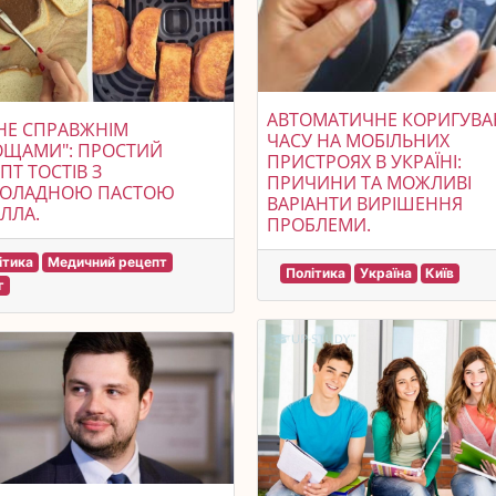
АВТОМАТИЧНЕ КОРИГУВ
НЕ СПРАВЖНІМ
ЧАСУ НА МОБІЛЬНИХ
ОЩАМИ": ПРОСТИЙ
ПРИСТРОЯХ В УКРАЇНІ:
ПТ ТОСТІВ З
ПРИЧИНИ ТА МОЖЛИВІ
ОЛАДНОЮ ПАСТОЮ
ВАРІАНТИ ВИРІШЕННЯ
ЛЛА.
ПРОБЛЕМИ.
ітика
Медичний рецепт
Політика
Україна
Київ
г