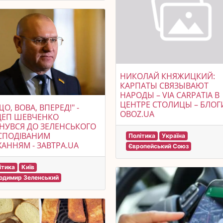
НИКОЛАЙ КНЯЖИЦКИЙ:
КАРПАТЫ СВЯЗЫВАЮТ
НАРОДЫ – VIA CARPATIA В
ЦЕНТРЕ СТОЛИЦЫ – БЛОГ
ЩО, ВОВА, ВПЕРЕД!" -
OBOZ.UA
ДЕП ШЕВЧЕНКО
НУВСЯ ДО ЗЕЛЕНСЬКОГО
СПОДІВАНИМ
Політика
Україна
АННЯМ - ЗАВТРА.UA
Європейський Союз
ітика
Київ
одимир Зеленський