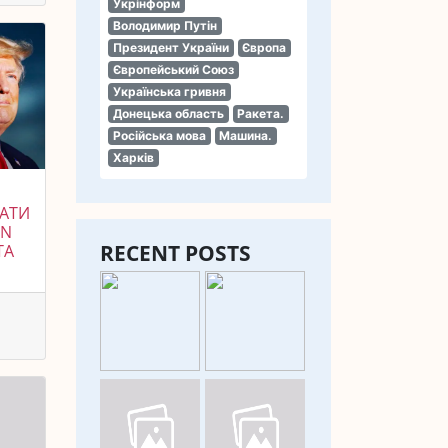
Укрінформ
Володимир Путін
Президент України
Європа
Європейський Союз
Українська гривня
Донецька область
Ракета.
Російська мова
Машина.
Харків
НАТИ
GN
RECENT POSTS
ТА