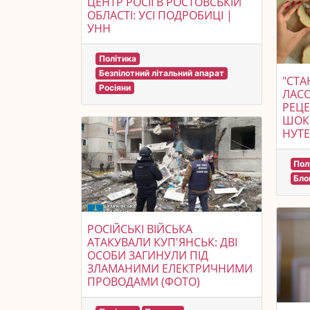
ЦЕНТР РОСІЇ В РОСТОВСЬКІЙ
ОБЛАСТІ: УСІ ПОДРОБИЦІ |
УНН
Політика
Безпілотний літальний апарат
"СТА
Росіяни
ЛАС
РЕЦЕ
ШОК
НУТЕ
Пол
Бло
РОСІЙСЬКІ ВІЙСЬКА
АТАКУВАЛИ КУП'ЯНСЬК: ДВІ
ОСОБИ ЗАГИНУЛИ ПІД
ЗЛАМАНИМИ ЕЛЕКТРИЧНИМИ
ПРОВОДАМИ (ФОТО)