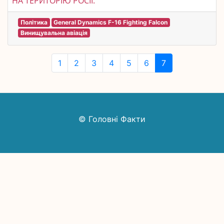
НА ТЕРИТОРІЮ РОСІЇ.
Політика
General Dynamics F-16 Fighting Falcon
Винищувальна авіація
1
2
3
4
5
6
7
© Головні Факти