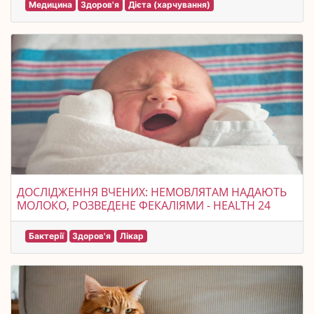
Медицина
Здоров'я
Дієта (харчування)
ДОСЛІДЖЕННЯ ВЧЕНИХ: НЕМОВЛЯТАМ НАДАЮТЬ
МОЛОКО, РОЗВЕДЕНЕ ФЕКАЛІЯМИ - HEALTH 24
Бактерії
Здоров'я
Лікар