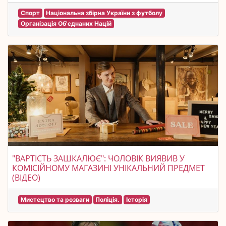
Спорт
Національна збірна України з футболу
Організація Об'єднаних Націй
"ВАРТІСТЬ ЗАШКАЛЮЄ": ЧОЛОВІК ВИЯВИВ У
КОМІСІЙНОМУ МАГАЗИНІ УНІКАЛЬНИЙ ПРЕДМЕТ
(ВІДЕО)
Мистецтво та розваги
Поліція.
Історія