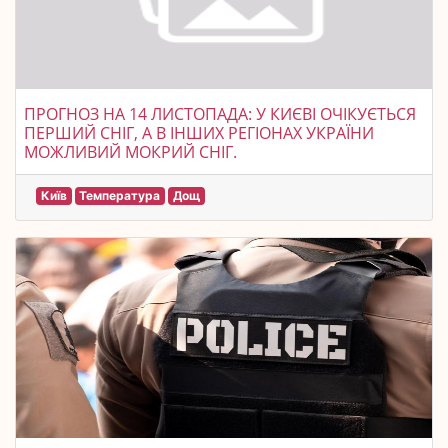
ПРОГНОЗ НА 14 ЛИСТОПАДА: У КИЄВІ ОЧІКУЄТЬСЯ
ПЕРШИЙ СНІГ, А В ІНШИХ РЕГІОНАХ УКРАЇНИ
МОЖЛИВИЙ МОКРИЙ СНІГ.
Київ
Температура
Дощ