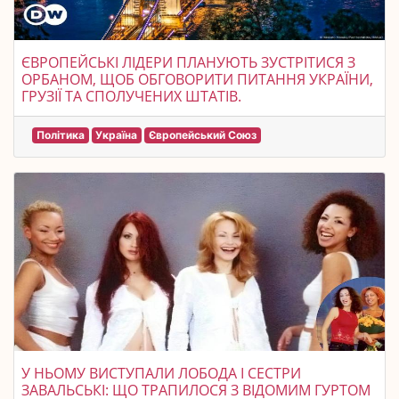
ЄВРОПЕЙСЬКІ ЛІДЕРИ ПЛАНУЮТЬ ЗУСТРІТИСЯ З
ОРБАНОМ, ЩОБ ОБГОВОРИТИ ПИТАННЯ УКРАЇНИ,
ГРУЗІЇ ТА СПОЛУЧЕНИХ ШТАТІВ.
Політика
Україна
Європейський Союз
У НЬОМУ ВИСТУПАЛИ ЛОБОДА І СЕСТРИ
ЗАВАЛЬСЬКІ: ЩО ТРАПИЛОСЯ З ВІДОМИМ ГУРТОМ