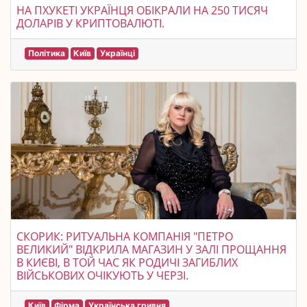
НА ПХУКЕТІ УКРАЇНЦЯ ОБІКРАЛИ НА 250 ТИСЯЧ
ДОЛАРІВ У КРИПТОВАЛЮТІ.
Політика
Київ
Українці
СКОРИК: РИТУАЛЬНА КОМПАНІЯ "ПЕТРО
ВЕЛИКИЙ" ВІДКРИЛА МАГАЗИН У ЗАЛІ ПРОЩАННЯ
В КИЄВІ, В ТОЙ ЧАС ЯК РОДИЧІ ЗАГИБЛИХ
ВІЙСЬКОВИХ ОЧІКУЮТЬ У ЧЕРЗІ.
Київ
Фірма
Українська гривня