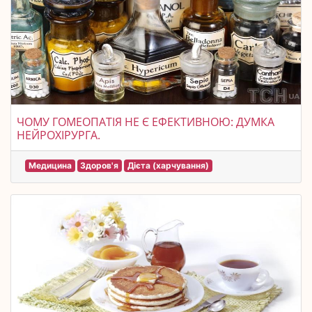
ЧОМУ ГОМЕОПАТІЯ НЕ Є ЕФЕКТИВНОЮ: ДУМКА
НЕЙРОХІРУРГА.
Медицина
Здоров'я
Дієта (харчування)