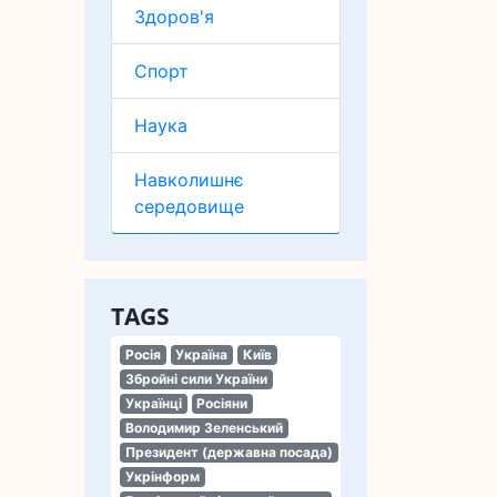
Здоров'я
Спорт
Наука
Навколишнє
середовище
TAGS
Росія
Україна
Київ
Збройні сили України
Українці
Росіяни
Володимир Зеленський
Президент (державна посада)
Укрінформ