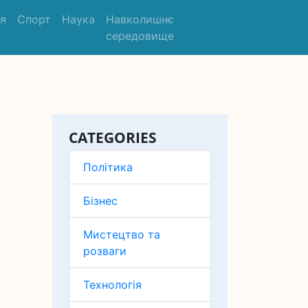
'я
Спорт
Наука
Навколишнє
середовище
CATEGORIES
Політика
Бізнес
Мистецтво та
розваги
Технологія