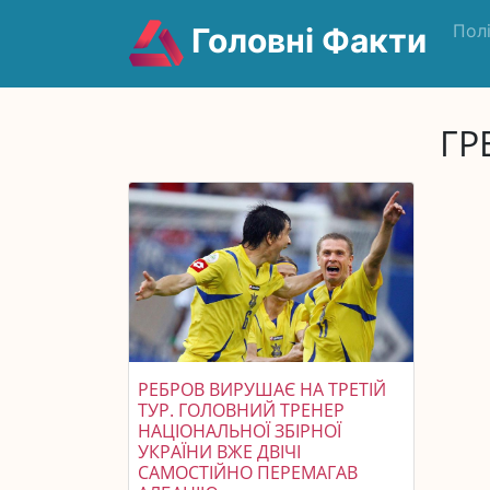
Пол
Головні Факти
ГР
РЕБРОВ ВИРУШАЄ НА ТРЕТІЙ
ТУР. ГОЛОВНИЙ ТРЕНЕР
НАЦІОНАЛЬНОЇ ЗБІРНОЇ
УКРАЇНИ ВЖЕ ДВІЧІ
САМОСТІЙНО ПЕРЕМАГАВ