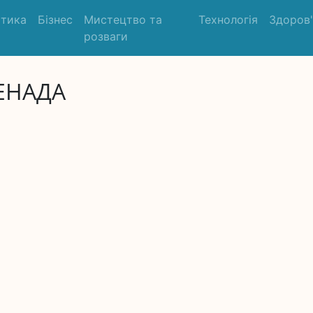
ітика
Бізнес
Мистецтво та
Технологія
Здоров
розваги
ЕНАДА