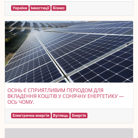
Україна
Інвестиції
Бізнес
ОСІНЬ Є СПРИЯТЛИВИМ ПЕРІОДОМ ДЛЯ
ВКЛАДЕННЯ КОШТІВ У СОНЯЧНУ ЕНЕРГЕТИКУ —
ОСЬ ЧОМУ.
Електрична енергія
Вуглець
Енергія