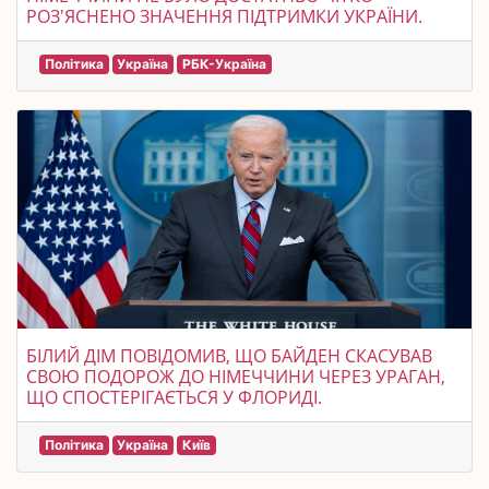
РОЗ'ЯСНЕНО ЗНАЧЕННЯ ПІДТРИМКИ УКРАЇНИ.
Політика
Україна
РБК-Україна
БІЛИЙ ДІМ ПОВІДОМИВ, ЩО БАЙДЕН СКАСУВАВ
СВОЮ ПОДОРОЖ ДО НІМЕЧЧИНИ ЧЕРЕЗ УРАГАН,
ЩО СПОСТЕРІГАЄТЬСЯ У ФЛОРИДІ.
Політика
Україна
Київ