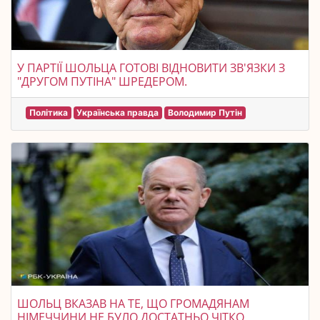
У ПАРТІЇ ШОЛЬЦА ГОТОВІ ВІДНОВИТИ ЗВ'ЯЗКИ З
"ДРУГОМ ПУТІНА" ШРЕДЕРОМ.
Політика
Українська правда
Володимир Путін
ШОЛЬЦ ВКАЗАВ НА ТЕ, ЩО ГРОМАДЯНАМ
НІМЕЧЧИНИ НЕ БУЛО ДОСТАТНЬО ЧІТКО