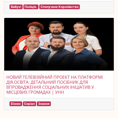
Вибух!
Поліція.
Сполучене Королівство
НОВИЙ ТЕЛЕВІЗІЙНИЙ ПРОЕКТ НА ПЛАТФОРМІ
ДІЯ.ОСВІТА: ДЕТАЛЬНИЙ ПОСІБНИК ДЛЯ
ВПРОВАДЖЕННЯ СОЦІАЛЬНИХ ІНІЦІАТИВ У
МІСЦЕВИХ ГРОМАДАХ | УНН
Бізнес
Серіал
Знання