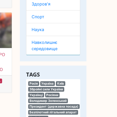
Здоров'я
Спорт
Наука
Навколишнє
середовище
ПРО
ОЮ
TAGS
.
Росія
Україна
Київ
Збройні сили України
Українці
Росіяни
Володимир Зеленський
Президент (державна посада)
Безпілотний літальний апарат