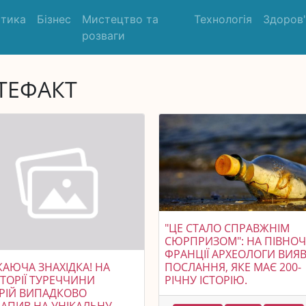
ітика
Бізнес
Мистецтво та
Технологія
Здоров
розваги
ТЕФАКТ
"ЦЕ СТАЛО СПРАВЖНІМ
СЮРПРИЗОМ": НА ПІВНОЧ
ФРАНЦІЇ АРХЕОЛОГИ ВИЯ
ПОСЛАННЯ, ЯКЕ МАЄ 200-
АЮЧА ЗНАХІДКА! НА
РІЧНУ ІСТОРІЮ.
ТОРІЇ ТУРЕЧЧИНИ
РІЙ ВИПАДКОВО