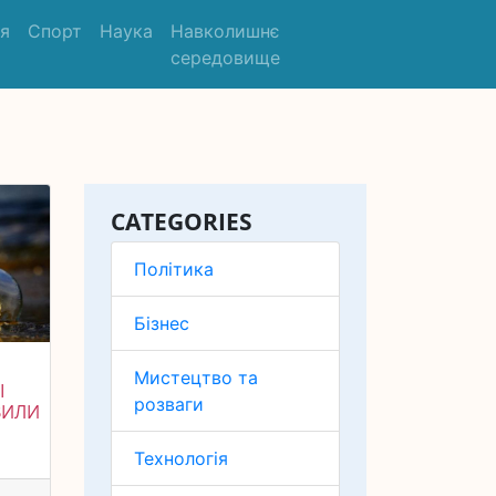
'я
Спорт
Наука
Навколишнє
середовище
CATEGORIES
Політика
Бізнес
Мистецтво та
І
розваги
ВИЛИ
Технологія