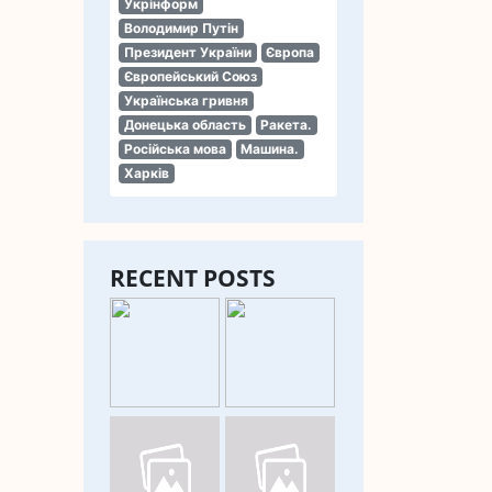
Укрінформ
Володимир Путін
Президент України
Європа
Європейський Союз
Українська гривня
Донецька область
Ракета.
Російська мова
Машина.
Харків
RECENT POSTS