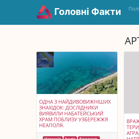
Пол
Головні Факти
АР
ОДНА З НАЙДИВОВИЖНІШИХ
ЗНАХІДОК: ДОСЛІДНИКИ
ВИЯВИЛИ НАБАТЕЙСЬКИЙ
ХРАМ ПОБЛИЗУ УЗБЕРЕЖЖЯ
ВРАЖ
НЕАПОЛЯ.
ТЕРИ
АГРА
Норвегія
Італія
Брюссель