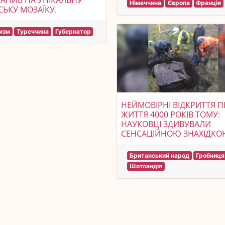
АПИВ НА УНІКАЛЬНУ
Німеччина
Європа
Франція
ЬКУ МОЗАЇКУ.
изм
Туреччина
Губернатор
НЕЙМОВІРНІ ВІДКРИТТЯ 
ЖИТТЯ 4000 РОКІВ ТОМУ:
НАУКОВЦІ ЗДИВУВАЛИ
СЕНСАЦІЙНОЮ ЗНАХІДК
Британський народ
Гробниця
Шотландія