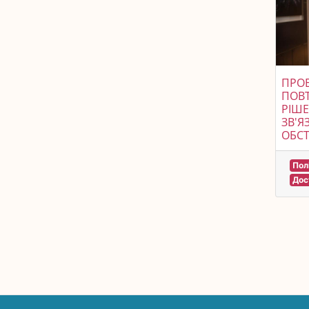
ПРО
ПОВ
РІШЕ
ЗВ'Я
ОБС
Пол
Дос