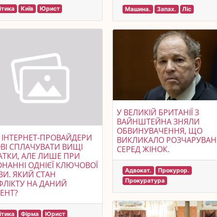
ітика
Київ
Юрист
Машина.
Запах.
Ліс
У ВЕЛИКІЙ БРИТАНІЇ З
ВАЙНШТЕЙНА ЗНЯЛИ
ОБВИНУВАЧЕННЯ, ЩО
 ІНТЕРНЕТ-ПРОВАЙДЕРИ
ВИКЛИКАЛО РОЗЧАРУВА
ВІ СПЛАЧУВАТИ ВИЩІ
СЕРЕД ЖІНОК.
ТКИ, АЛЕ ЛИШЕ ПРИ
НАННІ ОДНІЄЇ КЛЮЧОВОЇ
Адвокат.
Прокурор.
И. ЯКИЙ СТАН
Прокуратура
ЛІКТУ НА ДАНИЙ
ЕНТ?
ітика
Фірма
Юрист