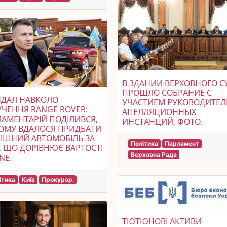
В ЗДАНИИ ВЕРХОВНОГО С
ПРОШЛО СОБРАНИЕ С
НДАЛ НАВКОЛО
УЧАСТИЕМ РУКОВОДИТЕЛ
ЧЕННЯ RANGE ROVER:
АПЕЛЛЯЦИОННЫХ
АМЕНТАРІЙ ПОДІЛИВСЯ,
ИНСТАНЦИЙ, ФОТО.
ОМУ ВДАЛОСЯ ПРИДБАТИ
ІШНИЙ АВТОМОБІЛЬ ЗА
Політика
Парламент
, ЩО ДОРІВНЮЄ ВАРТОСТІ
Верховна Рада
NE.
ітика
Київ
Прокурор.
ТЮТЮНОВІ АКТИВИ