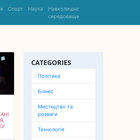
'я
Спорт
Наука
Навколишнє
середовище
CATEGORIES
Політика
Бізнес
Мистецтво та
розваги
ТАНІ
Я,
КУ
Технологія