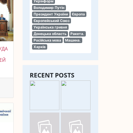
Укрінформ
Володимир Путін
Президент України
Європа
Європейський Союз
Українська гривня
Донецька область
Ракета.
Російська мова
Машина.
Харків
УДА
ЕЙ
RECENT POSTS