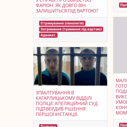
У СПРАВІ ПРО ВБИВСТВО
ФАРІОН: ЯК ДОВГО ВІН
Пол
ЗАЛИШИТЬСЯ ПІД ВАРТОЮ?
Стримування (пенологія)
Затримання (тримання під вартою)
Адвокат.
МАЛІ
ГОТО
ПОДА
ЗҐВАЛТУВАННЯ В
ВИКО
КАГАРЛИЦЬКОМУ ВІДДІЛІ
УМОВ
ПОЛІЦІЇ: АПЕЛЯЦІЙНИЙ СУД
КОНФ
ПІДТВЕРДИВ РІШЕННЯ
МОМ
ПЕРШОЇ ІНСТАНЦІЇ.
Пол
Політика