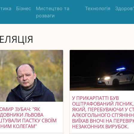
ітика
Бізнес
Мистецтво та
Технологія
Здоров
розваги
ЕЛЯЦІЯ
У ПРИКАРПАТТІ БУВ
ОШТРАФОВАНИЙ ЛІСНИК,
МИР ЗУБАЧ: "ЯК
ЯКИЙ, ПЕРЕБУВАЮЧИ У С
УДОВНИКИ ЛЬВОВА
АЛКОГОЛЬНОГО СП’ЯНІНН
ТУВАЛИ ПАСТКУ СВОЇМ
ВИЇХАВ ВНОЧІ НА ПЕРЕВІР
СНИМ КОЛЕГАМ"
НЕЗАКОННИХ ВИРУБОК.