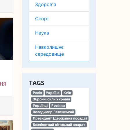
Здоров'я
Спорт
Наука
Навколишнє
середовище
TAGS
ННЯ
Росія
Україна
Київ
Збройні сили України
Українці
Росіяни
Володимир Зеленський
Президент (державна посада)
Безпілотний літальний апарат