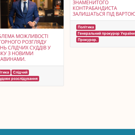
ЗНАМЕНИТОГО
КОНТРАБАНДИСТА
ЗАЛИШАТЬСЯ ПІД ВАРТОЮ
Політика
Генеральний прокурор України
БЛЕМА МОЖЛИВОСТІ
Прокурор.
ТОРНОГО РОЗГЛЯДУ
НЬ СЛІДЧИХ СУДДІВ У
ЗКУ З НОВИМИ
ТАВИНАМИ.
ітика
Слідчий
удове розслідування