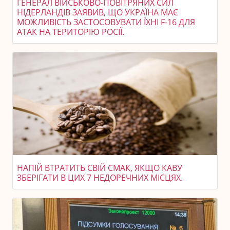
ГЕНЕРАЛ ВІЙСЬКОВО-ПОВІТРЯНИХ СИЛ
НІДЕРЛАНДІВ ЗАЯВИВ, ЩО УКРАЇНА МАЄ
МОЖЛИВІСТЬ ЗАСТОСОВУВАТИ ЇХНІ F-16 ДЛЯ
АТАК НА ТЕРИТОРІЮ РОСІЇ.
НАПІЙ ВТРАТИТЬ СВІЙ СМАК, ЯКЩО КАВУ
ЗБЕРІГАТИ В ЦИХ 7 НЕДОРЕЧНИХ МІСЦЯХ.