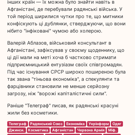
інших країн — їх можна було знайти навіть в
Афганістані, де перебували радянські війська. У
той період ширилися чутки про те, що митники
конфіскують ці дублянки, стверджуючи, що вони
нібито "інфіковані" чумою або холерою.
Валерій Аблазов, військовий консультант в
Афганістані, зафіксував у своєму щоденнику, що
ці дії мали на меті хоча б частково стримати
підприємницький ентузіазм своїх співгромадян.
Під час існування СРСР широко поширеною була
так звана "тіньова економіка", а спекулянти та
фарцівники становили не менше серйозну
загрозу, ніж "ворожі капіталістичні сили".
Раніше "Телеграф" писав, як радянські красуні
жили без косметики.
Телеграф
Радянський Союз
Економіка
Укрінформ
Одяг
Джинси.
Косметика
Афганістан
Червона Армія
Міф.