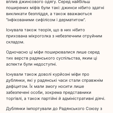
вплив джинсового одягу. Серед найбільш
поширених міфів були такі: джинси нібито здатні
викликати безпліддя, а також вважаються
"інфікованими сифілісом і дерматитом".
Існувала також теорія, що в них нібито
прихована мікроголка з небезпечним отруйним
складом.
Одночасно ці міфи поширювалися лише серед
тих верств радянського суспільства, яким ці
аспекти були недоступні.
Існували також доволі курйозні міфи про
дублянки, які у радянські часи стали справжнім
дефіцитом. Їх мали змогу носити лише
забезпечені особи, зокрема представники
торгівлі, а також партійні й адміністративні діячі.
Дублянки імпортували до Радянського Союзу з