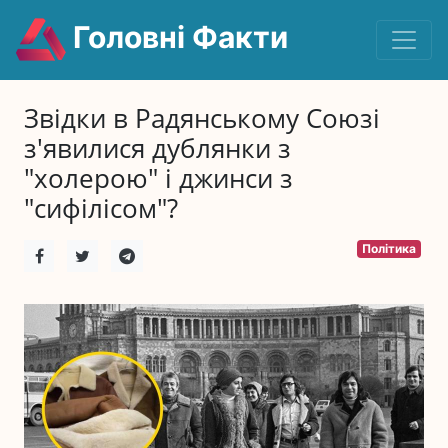
Головні Факти
Звідки в Радянському Союзі
з'явилися дублянки з
"холерою" і джинси з
"сифілісом"?
Політика