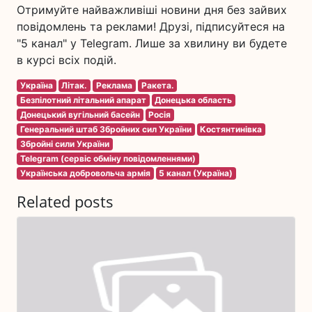
Отримуйте найважливіші новини дня без зайвих
повідомлень та реклами! Друзі, підписуйтеся на
"5 канал" у Telegram. Лише за хвилину ви будете
в курсі всіх подій.
Україна
Літак.
Реклама
Ракета.
Безпілотний літальний апарат
Донецька область
Донецький вугільний басейн
Росія
Генеральний штаб Збройних сил України
Костянтинівка
Збройні сили України
Telegram (сервіс обміну повідомленнями)
Українська добровольча армія
5 канал (Україна)
Related posts