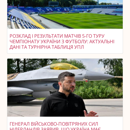
РОЗКЛАД І РЕЗУЛЬТАТИ МАТЧІВ 5-ГО ТУРУ
ЧЕМПІОНАТУ УКРАЇНИ З ФУТБОЛУ: АКТУАЛЬНІ
ДАНІ ТА ТУРНІРНА ТАБЛИЦЯ УПЛ
ГЕНЕРАЛ ВІЙСЬКОВО-ПОВІТРЯНИХ СИЛ
НІДЕРЛАНДІВ ЗАЯВИВ, ЩО УКРАЇНА МАЄ