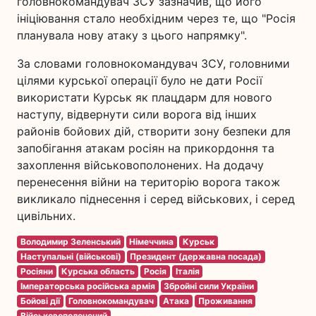
головнокомандувач ЗСУ зазначив, що його
ініціювання стало необхідним через те, що "Росія
планувала нову атаку з цього напрямку".
За словами головнокомандувач ЗСУ, головними
цілями курської операції було не дати Росії
використати Курськ як плацдарм для нового
наступу, відвернути сили ворога від інших
районів бойових дій, створити зону безпеки для
запобігання атакам росіян на прикордоння та
захоплення військовополонених. На додачу
перенесення війни на територію ворога також
викликало піднесення і серед військових, і серед
цивільних.
Володимир Зеленський
Німеччина
Курськ
Наступальні (військові)
Президент (державна посада)
Росіяни
Курська область
Росія
Італія
Імператорська російська армія
Збройні сили України
Бойові дії
Головнокомандувач
Атака
Проживання
Військовополонений