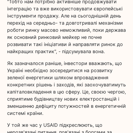
"Тобто нам потрібно активніше продовжувати
інтеграцію та вже використовувати європейські
інструменти продажу. Але на сьогоднішній день
перехід на середньо- та довготривалі механізми
роботи ринку масово неможливий, поки держава
як основний ринковий мейкер не почне
розвивати такі ініціативи й направляти ринок до
найкращих практик", - підсумувала вона.
Як зазначалося раніше, інвестори вважають, що
Україні необхідно зосередитися на розвитку
зеленої енергетики шляхом впровадження
конкретних рішень і заходів, які заохочуватимуть
капіталовкладення в цю сферу. Це, своєю чергою,
сприятиме будівництву нових електростанцій і
зменшенню дефіциту потужностей в енергетичній
системі країни.
У той же час у USAID підкреслюють, що
нерозв'язані питання, пов'язані з боргами за