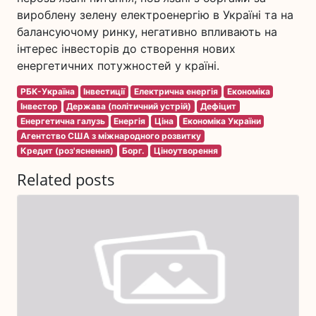
вироблену зелену електроенергію в Україні та на
балансуючому ринку, негативно впливають на
інтерес інвесторів до створення нових
енергетичних потужностей у країні.
РБК-Україна
Інвестиції
Електрична енергія
Економіка
Інвестор
Держава (політичний устрій)
Дефіцит
Енергетична галузь
Енергія
Ціна
Економіка України
Агентство США з міжнародного розвитку
Кредит (роз'яснення)
Борг.
Ціноутворення
Related posts