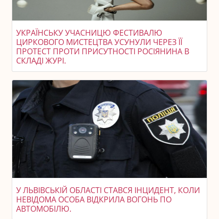
УКРАЇНСЬКУ УЧАСНИЦЮ ФЕСТИВАЛЮ
ЦИРКОВОГО МИСТЕЦТВА УСУНУЛИ ЧЕРЕЗ ЇЇ
ПРОТЕСТ ПРОТИ ПРИСУТНОСТІ РОСІЯНИНА В
СКЛАДІ ЖУРІ.
У ЛЬВІВСЬКІЙ ОБЛАСТІ СТАВСЯ ІНЦИДЕНТ, КОЛИ
НЕВІДОМА ОСОБА ВІДКРИЛА ВОГОНЬ ПО
АВТОМОБІЛЮ.