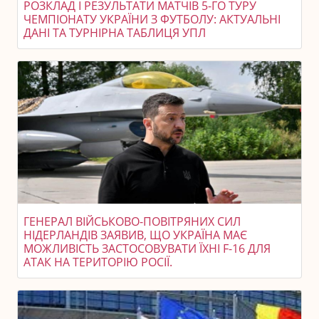
РОЗКЛАД І РЕЗУЛЬТАТИ МАТЧІВ 5-ГО ТУРУ
ЧЕМПІОНАТУ УКРАЇНИ З ФУТБОЛУ: АКТУАЛЬНІ
ДАНІ ТА ТУРНІРНА ТАБЛИЦЯ УПЛ
ГЕНЕРАЛ ВІЙСЬКОВО-ПОВІТРЯНИХ СИЛ
НІДЕРЛАНДІВ ЗАЯВИВ, ЩО УКРАЇНА МАЄ
МОЖЛИВІСТЬ ЗАСТОСОВУВАТИ ЇХНІ F-16 ДЛЯ
АТАК НА ТЕРИТОРІЮ РОСІЇ.