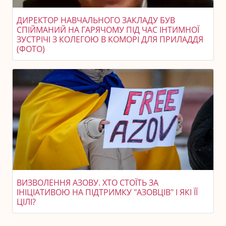
ДИРЕКТОР НАВЧАЛЬНОГО ЗАКЛАДУ БУВ
СПІЙМАНИЙ НА ГАРЯЧОМУ ПІД ЧАС ІНТИМНОЇ
ЗУСТРІЧІ З КОЛЕГОЮ В КОМОРІ ДЛЯ ПРИЛАДДЯ
(ФОТО)
ВИЗВОЛЕННЯ АЗОВУ. ХТО СТОЇТЬ ЗА
ІНІЦІАТИВОЮ НА ПІДТРИМКУ "АЗОВЦІВ" І ЯКІ ЇЇ
ЦІЛІ?