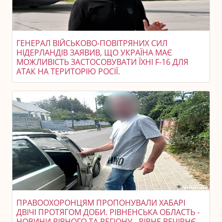
ГЕНЕРАЛ ВІЙСЬКОВО-ПОВІТРЯНИХ СИЛ
НІДЕРЛАНДІВ ЗАЯВИВ, ЩО УКРАЇНА МАЄ
МОЖЛИВІСТЬ ЗАСТОСОВУВАТИ ЇХНІ F-16 ДЛЯ
АТАК НА ТЕРИТОРІЮ РОСІЇ.
ПРАВООХОРОНЦЯМ ПРОПОНУВАЛИ ХАБАРІ
ДВІЧІ ПРОТЯГОМ ДОБИ. РІВНЕНСЬКА ОБЛАСТЬ -
НОВИНИ РІВНОГО ТА РЕГІОНУ - РІВНЕ ВЕЧІРНЄ.