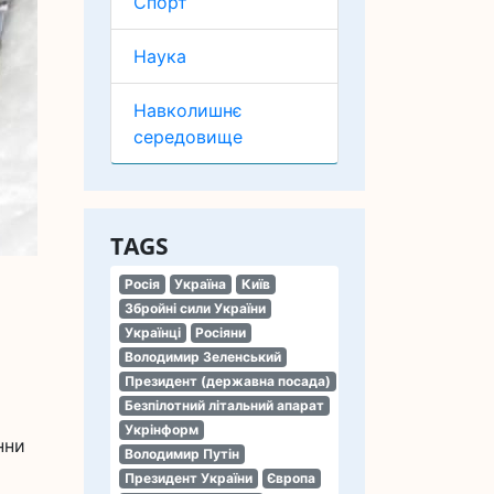
Спорт
Наука
Навколишнє
середовище
TAGS
Росія
Україна
Київ
Збройні сили України
Українці
Росіяни
Володимир Зеленський
Президент (державна посада)
Безпілотний літальний апарат
Укрінформ
нни
Володимир Путін
Президент України
Європа