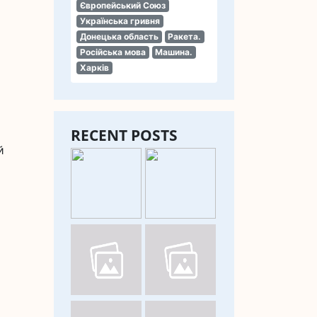
Європейський Союз
Українська гривня
Донецька область
Ракета.
Російська мова
Машина.
Харків
RECENT POSTS
й