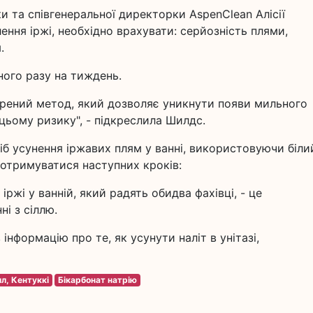
и та співгенеральної директорки AspenClean Алісії
ення іржі, необхідно врахувати: серйозність плями,
.
ного разу на тиждень.
ірений метод, який дозволяє уникнути появи мильного
 цьому ризику", - підкреслила Шилдс.
б усунення іржавих плям у ванні, використовуючи біли
дотримуватися наступних кроків:
ржі у ванній, який радять обидва фахівці, - це
і з сіллю.
нформацію про те, як усунути наліт в унітазі,
лл, Кентуккі
Бікарбонат натрію