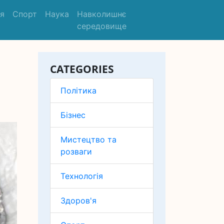
'я
Спорт
Наука
Навколишнє
середовище
CATEGORIES
Політика
Бізнес
Мистецтво та
розваги
Технологія
Здоров'я