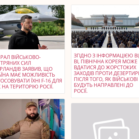
ЗГІДНО З ІНФОРМАЦІЄЮ В
РАЛ ВІЙСЬКОВО-
BI, ПІВНІЧНА КОРЕЯ МОЖЕ
ІТРЯНИХ СИЛ
ВДАТИСЯ ДО ЖОРСТОКИХ
ЕРЛАНДІВ ЗАЯВИВ, ЩО
ЗАХОДІВ ПРОТИ ДЕЗЕРТИР
АЇНА МАЄ МОЖЛИВІСТЬ
ПІСЛЯ ТОГО, ЯК ВІЙСЬКОВІ
ОСОВУВАТИ ЇХНІ F-16 ДЛЯ
БУДУТЬ НАПРАВЛЕНІ ДО
 НА ТЕРИТОРІЮ РОСІЇ.
РОСІЇ.