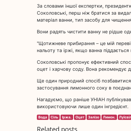
За словами іншої експертки, президентк
Соколовські, перш ніж братися за видал
матеріал ванни, тип засобу для чищення
Вони радять чистити ванну не рідше од
"Щотижневе прибирання – це мій перев
нальоту та іржі, якщо ванна піддається
Соколовські пропонує ефективний спосі
оцет і харчову соду. Вона рекомендує 
Ще один природний спосіб позбавитися і
застосування лимонного соку в поєднанн
Нагадуємо, що раніше УНІАН публікував і
використовуючи лише один інгредієнт.
Вода
Сіль
Іржа.
Оцет
Залізо
Лимон.
Луїсві
Related posts