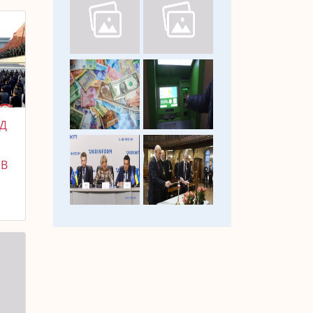
ІД
ІВ