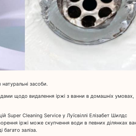
 натуральні засоби.
дами щодо видалення іржі з ванни в домашніх умовах,
ій Super Cleaning Service у Луїсвіллі Елізабет Шилдс
ворення іржі може скупчення води в певних ділянках ва
 багато заліза.