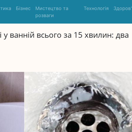
ітика
Бізнес
Мистецтво та
Технологія
Здоров
розваги
 у ванній всього за 15 хвилин: два