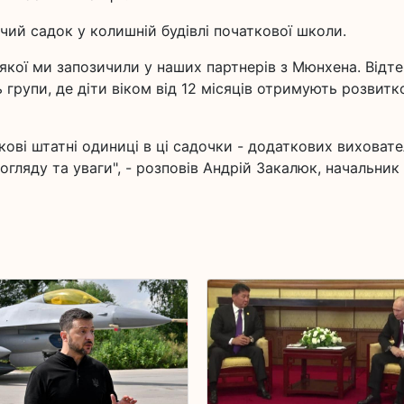
чий садок у колишній будівлі початкової школи.
 якої ми запозичили у наших партнерів з Мюнхена. Відт
групи, де діти віком від 12 місяців отримують розвитк
ві штатні одиниці в ці садочки - додаткових виховател
огляду та уваги", - розповів Андрій Закалюк, начальник