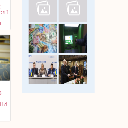
С
ЛІЇ
И
В
ОНИ