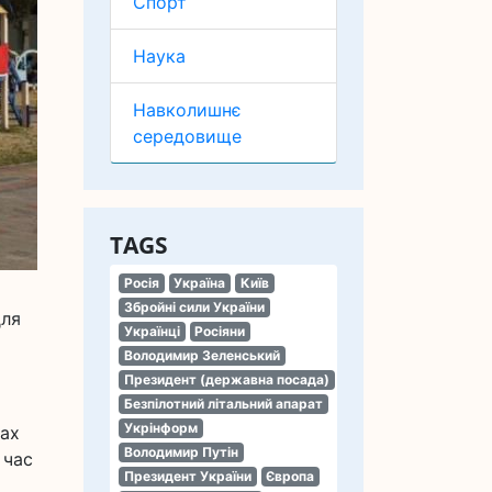
Спорт
Наука
Навколишнє
середовище
TAGS
Росія
Україна
Київ
Збройні сили України
для
Українці
Росіяни
Володимир Зеленський
Президент (державна посада)
Безпілотний літальний апарат
Укрінформ
ках
Володимир Путін
 час
Президент України
Європа