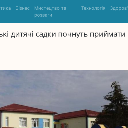
ітика
Бізнес
Мистецтво та
Технологія
Здоров
розваги
ькі дитячі садки почнуть приймати