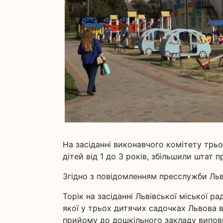
На засіданні виконавчого комітету трь
дітей від 1 до 3 років, збільшили штат п
Згідно з повідомленням пресслужби Льві
Торік на засіданні Львівської міської 
якої у трьох дитячих садочках Львова 
прийому до дошкільного закладу виповн