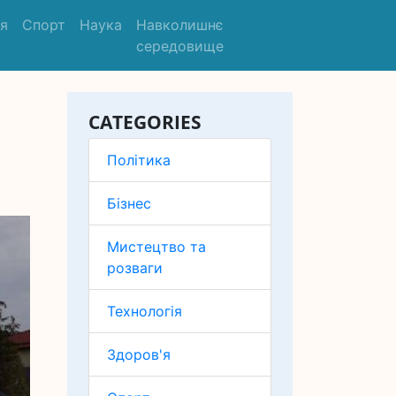
'я
Спорт
Наука
Навколишнє
середовище
CATEGORIES
Політика
Бізнес
Мистецтво та
розваги
Технологія
Здоров'я