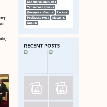
Європейський Союз
Українська гривня
Донецька область
Ракета.
епер
Російська мова
Машина.
ові
Харків
ів,
RECENT POSTS