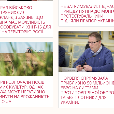
НЕ ЗАТРИМУВАЛИ: ПІД ЧА
РАЛ ВІЙСЬКОВО-
ПРИЇЗДУ ПУТІНА ДО МОНГО
ІТРЯНИХ СИЛ
ПРОТЕСТУВАЛЬНИКИ
ЕРЛАНДІВ ЗАЯВИВ, ЩО
ПІДНЯЛИ ПРАПОР УКРАЇН
АЇНА МАЄ МОЖЛИВІСТЬ
ОСОВУВАТИ ЇХНІ F-16 ДЛЯ
 НА ТЕРИТОРІЮ РОСІЇ.
НОРВЕГІЯ СПРЯМУВАЛА
РІЇ РОЗПОЧАЛИ ПОСІВ
ПРИБЛИЗНО 50 МІЛЬЙОНІ
МИХ КУЛЬТУР, ОДНАК
ЄВРО НА СИСТЕМИ
УХА МОЖЕ НЕГАТИВНО
ПРОТИПОВІТРЯНОЇ ОБОР
ИНУТИ НА ВРОЖАЙНІСТЬ
ТА БЕЗПІЛОТНИКИ ДЛЯ
DELO.UA
УКРАЇНИ.