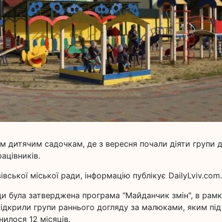
ом дитячим садочкам, де з вересня почали діяти групи 
рацівників.
вської міської ради, інформацію публікує DailyLviv.com.
ради була затверджена програма "Майданчик змін", в рам
відкрили групи раннього догляду за малюками, яким під
илося 12 місяців.