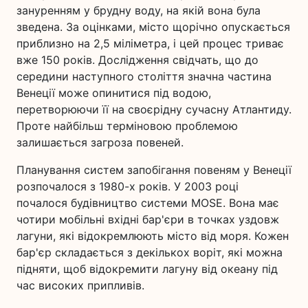
зануренням у брудну воду, на якій вона була
зведена. За оцінками, місто щорічно опускається
приблизно на 2,5 міліметра, і цей процес триває
вже 150 років. Дослідження свідчать, що до
середини наступного століття значна частина
Венеції може опинитися під водою,
перетворюючи її на своєрідну сучасну Атлантиду.
Проте найбільш терміновою проблемою
залишається загроза повеней.
Планування систем запобігання повеням у Венеції
розпочалося з 1980-х років. У 2003 році
почалося будівництво системи MOSE. Вона має
чотири мобільні вхідні бар'єри в точках уздовж
лагуни, які відокремлюють місто від моря. Кожен
бар'єр складається з декількох воріт, які можна
підняти, щоб відокремити лагуну від океану під
час високих припливів.