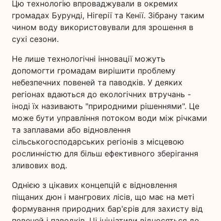
Цю технологію впроваджували в окремих
громадах Бурунді, Нігерії та Кенії. Зібрану таким
чином воду використовували для зрошення в
сухі сезони.
Не лише технологічні інновації можуть
допомогти громадам вирішити проблему
небезпечних повеней та паводків. У деяких
регіонах вдаються до екологічних втручань -
іноді їх називають "природними рішеннями". Це
може бути управління потоком води між річками
та заплавами або відновлення
сільськогосподарських регіонів з місцевою
рослинністю для більш ефективного зберігання
зливових вод.
Однією з цікавих концепцій є відновлення
піщаних дюн і мангрових лісів, що має на меті
формування природних бар'єрів для захисту від
повеней і паводків. Ці ініціативи відносяться до