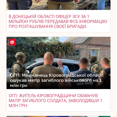
В ДОНЕЦЬКІЙ ОБЛАСТІ ОФІЦЕР ЗСУ ЗА 1
МІЛЬЙОН РУБЛІВ ПЕРЕДАВАВ ФСБ ІНФОРМАЦІЮ
ПРО РОЗТАШУВАННЯ СВОЄЇ БРИГАДИ.
ОГП: ЖИТЕЛЬ КІРОВОГРАДЩИНИ ОБМАНУВ
МАТІР ЗАГИБЛОГО СОЛДАТА, ЗАВОЛОДІВШИ 1
МЛН ГРН.