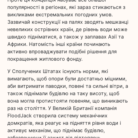
популярності в регіонах, які зараз стикаються з
викликами екстремальних погодних умов.
Зазвичай конструкції на палях зводять мешканці
невеликих острівних країн, де рівень води може
швидко підніматися, а також у заплавах Азії та
Африки. Натомість інші країни починають
активно впроваджувати подібні рішення для
покращення житлового фонду.
У Сполучених Штатах існують норми, які
вимагають, щоб опори були достатньо міцними,
аби витримати паводки, повені та сильні вітри, а
також піднімали будівлю на таку висоту, щоб
вона могла протистояти повеням, що виникають
раз на століття. У Великій Британії компанія
FloodJack створила систему механічних
домкратів, яка реагує на підняття рівня води і
активує механізм, що піднімає будівлю,
забезпечуючи її захист від підтоплень.