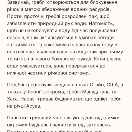
Зазвичай, греблі створюються для блокування
річок з метою збереження водних ресурсів.
Проте, проточні греблі розроблені так, щоб
забезпечити природний рух води. Натомість,
щоб не накопичувати воду під час посушливих
сезонів, вони активізуються в умовах негоди:
затримують та накопичують паводкову воду в
верхніх частинах заплави, захищаючи при цьому
території з іншого боку конструкції. Коли рівень
води зменшується, вона повертається до
нижньої частини річкової системи.
Подібні греблі були зведені в штаті Огайо, США, а
також у Японії, зокрема, греблі Масудагава та
Хата. Наразі триває будівництво ще однієї греблі
на річці Асува.
Палі вже тривалий час слугують для підтримки
окремих будівель і захисту їх від затоплень.
Проте ця концепція набуває все більшої