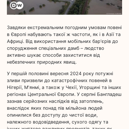
Завдяки екстремальним погодним умовам повені
в Європі набувають такої ж частоти, як і в Азії та
Африці. Від використання мобільних бар'єрів до
спорудження спеціальних дамб – людство
активно шукає способи захиститися від
небезпечних природних явищ.
У першій половині вересня 2024 року потужні
зливи призвели до катастрофічних повеней в
Нігерії, М'янмі, а також у Чехії, Угорщині та інших
регіонах Центральної Європи. У серпні Бангладеш
зазнав серйозних наслідків від затоплень,
внаслідок яких понад пів мільйона людей
опинилися без доступу до чистої води,
належного водовідведення, сухого одягу та
інших життєво важливих предметів, таких як