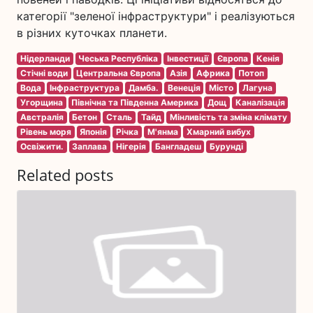
категорії "зеленої інфраструктури" і реалізуються
в різних куточках планети.
Нідерланди
Чеська Республіка
Інвестиції
Європа
Кенія
Стічні води
Центральна Європа
Азія
Африка
Потоп
Вода
Інфраструктура
Дамба.
Венеція
Місто
Лагуна
Угорщина
Північна та Південна Америка
Дощ
Каналізація
Австралія
Бетон
Сталь
Тайд
Мінливість та зміна клімату
Рівень моря
Японія
Річка
М'янма
Хмарний вибух
Освіжити.
Заплава
Нігерія
Бангладеш
Бурунді
Related posts