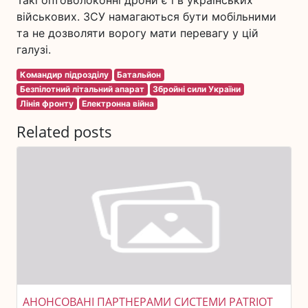
Такі оптоволоконні дрони є і в українських
військових. ЗСУ намагаються бути мобільними
та не дозволяти ворогу мати перевагу у цій
галузі.
Командир підрозділу
Батальйон
Безпілотний літальний апарат
Збройні сили України
Лінія фронту
Електронна війна
Related posts
АНОНСОВАНІ ПАРТНЕРАМИ СИСТЕМИ PATRIOT