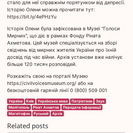
стало для неї справжнім порятунком від депресії.
Історію Олени можна прочитати тут:
https://bit.ly/4ePHzYu
Історія Олени була зафіксована в Музеї "Голоси
Мирних", що діє в рамках Фонду Ріната
Ахметова. Цей музей спеціалізується на зборі
свідчень від мирних жителів України про їхній
досвід під час війни. Архів установи вже налічує
більше 120 тисяч розповідей.
Розкажіть свою на порталі Музею
https://civilvoicesmuseum.org/ або на
безкоштовній гарячій лінії 0 (800) 509 001
Україна
Київ
Українська мова
Патріотизм
Звук
Мелітополь
Рінат Ахметов
Передача інформації
Магнітофон
Руський
Архів
Related posts