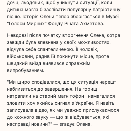
дочці льодяник, щоб уникнути ситуації, коли
дитина могла б заспівати популярну патріотичну
пісню. Історія Олени тепер зберігається в Музеї
"Голоси Мирних" Фонду Ріната Ахметова.
Невдовзі після початку вторгнення Олена, котра
завжди була впевнена у своїх можливостях,
відчула себе спантеличеною. Її чоловік,
військовий, радив їй покинути місце, проте
швидкий виїзд виявився справжнім
випробуванням.
"Ми щиро сподівалися, що ця ситуація нарешті
наблизиться до завершення. На горищі
натрапили на старий магнітофон і намагалися
зловити хоч якийсь сигнал з України. Я навіть
записувала відео, як ми уважно прислухаємося
до кожного звуку — що ж відбувається, які
насправді новини?" — згадує Олена.