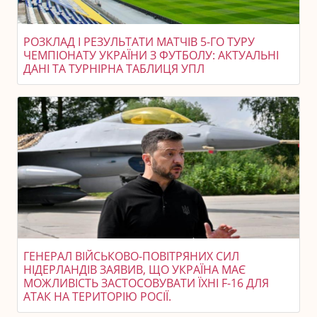
РОЗКЛАД І РЕЗУЛЬТАТИ МАТЧІВ 5-ГО ТУРУ
ЧЕМПІОНАТУ УКРАЇНИ З ФУТБОЛУ: АКТУАЛЬНІ
ДАНІ ТА ТУРНІРНА ТАБЛИЦЯ УПЛ
ГЕНЕРАЛ ВІЙСЬКОВО-ПОВІТРЯНИХ СИЛ
НІДЕРЛАНДІВ ЗАЯВИВ, ЩО УКРАЇНА МАЄ
МОЖЛИВІСТЬ ЗАСТОСОВУВАТИ ЇХНІ F-16 ДЛЯ
АТАК НА ТЕРИТОРІЮ РОСІЇ.