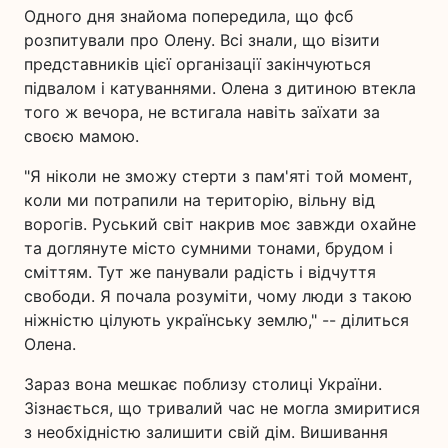
Одного дня знайома попередила, що фсб
розпитували про Олену. Всі знали, що візити
представників цієї організації закінчуються
підвалом і катуваннями. Олена з дитиною втекла
того ж вечора, не встигала навіть заїхати за
своєю мамою.
"Я ніколи не зможу стерти з пам'яті той момент,
коли ми потрапили на територію, вільну від
ворогів. Руський світ накрив моє завжди охайне
та доглянуте місто сумними тонами, брудом і
сміттям. Тут же панували радість і відчуття
свободи. Я почала розуміти, чому люди з такою
ніжністю цілують українську землю," -- ділиться
Олена.
Зараз вона мешкає поблизу столиці України.
Зізнається, що тривалий час не могла змиритися
з необхідністю залишити свій дім. Вишивання