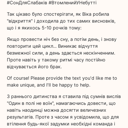
#СонДляСлабаків #ВтомленийУНебутті
Так цікаво було спостерігати, як Віка робила
"відкриття" і доходила до тих самих висновків,
що і я якихось 5-10 рочків тому:
Якщо провести ніч без сну, а потім день, і знову
повторити цей цикл... Виникає відчуття
безмежної сили, а день здається нескінченним.
Проте навіть у такому ритмі часу постійно
відчувається його брак.
Of course! Please provide the text you'd like me to
make unique, and I'll be happy to help.
З раннього дитинства я ставила під сумнів вислів
"Один в полі не воїн", намагаючись довести, що
навіть наодинці можна досягти величезних
результатів. Проте з часом я усвідомила, що для
втілення будь-якої задумки необхідні команда і