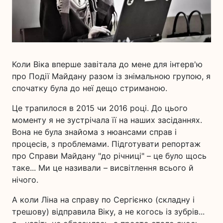
Коли Віка вперше завітала до мене для інтерв'ю
про Події Майдану разом із знімальною групою, я
спочатку була до неї дещо стриманою.
Це трапилося в 2015 чи 2016 році. До цього
моменту я не зустрічала її на наших засіданнях.
Вона не була знайома з нюансами справ і
процесів, з проблемами. Підготувати репортаж
про Справи Майдану "до річниці" – це було щось
таке... Ми це називали – висвітлення всього й
нічого.
А коли Ліна на справу по Сергієнко (складну і
трешову) відправила Віку, а не когось із зубрів...