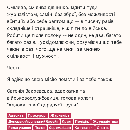
Смілива, смілива дівчинко. Їздити туди
журналістом, самій, без зброї, без можливості
вбити їх або себе раптом що -- в тисячу разів
складніше і страшніше, ніж піти до війська.
Робити це після полону -- не один, не два, багато,
багато разів... усвідомлюючи, розуміючи що тебе
чекає в разі чого...це на межі, за межею
сміливості і мужності.
Честь.
Я здійсню свою місію помсти і за тебе також.
Євгенія Закревська, адвокатка та
військовослужбовиця, голова колегії
"Адвокатської дорадчої групи"
Адвокат.
Прокурор.
Журналіст
Донецький вугільний басейн
Крим
Поліція.
Журналістика
Редагування
Полон
Євромайдан
Катування
Спати.