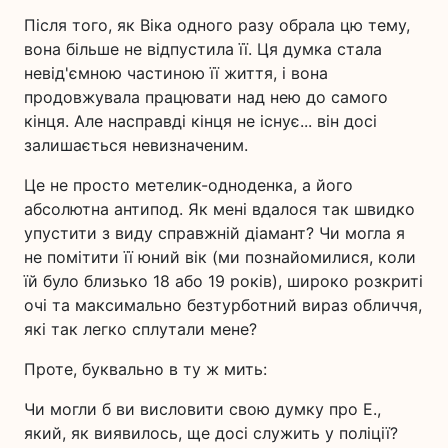
Після того, як Віка одного разу обрала цю тему,
вона більше не відпустила її. Ця думка стала
невід'ємною частиною її життя, і вона
продовжувала працювати над нею до самого
кінця. Але насправді кінця не існує... він досі
залишається невизначеним.
Це не просто метелик-одноденка, а його
абсолютна антипод. Як мені вдалося так швидко
упустити з виду справжній діамант? Чи могла я
не помітити її юний вік (ми познайомилися, коли
їй було близько 18 або 19 років), широко розкриті
очі та максимально безтурботний вираз обличчя,
які так легко сплутали мене?
Проте, буквально в ту ж мить:
Чи могли б ви висловити свою думку про Е.,
який, як виявилось, ще досі служить у поліції?