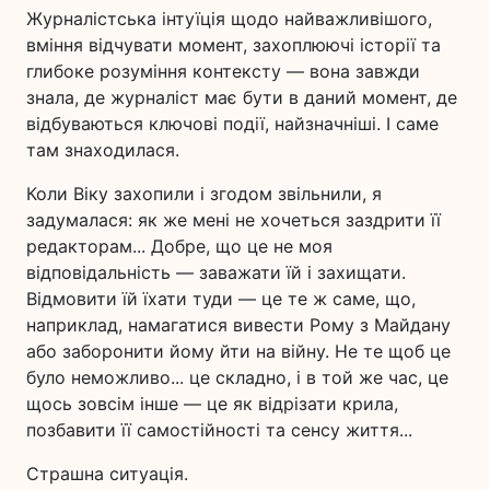
Журналістська інтуїція щодо найважливішого,
вміння відчувати момент, захоплюючі історії та
глибоке розуміння контексту — вона завжди
знала, де журналіст має бути в даний момент, де
відбуваються ключові події, найзначніші. І саме
там знаходилася.
Коли Віку захопили і згодом звільнили, я
задумалася: як же мені не хочеться заздрити її
редакторам... Добре, що це не моя
відповідальність — заважати їй і захищати.
Відмовити їй їхати туди — це те ж саме, що,
наприклад, намагатися вивести Рому з Майдану
або заборонити йому йти на війну. Не те щоб це
було неможливо... це складно, і в той же час, це
щось зовсім інше — це як відрізати крила,
позбавити її самостійності та сенсу життя...
Страшна ситуація.