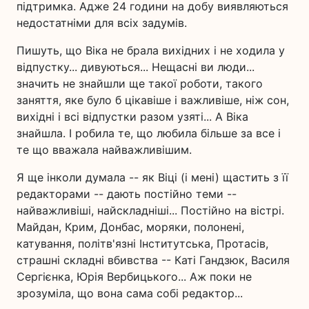
підтримка. Адже 24 години на добу виявляються
недостатніми для всіх задумів.
Пишуть, що Віка не брала вихідних і не ходила у
відпустку... дивуються... Нещасні ви люди...
значить не знайшли ще такої роботи, такого
заняття, яке було б цікавіше і важливіше, ніж сон,
вихідні і всі відпустки разом узяті... А Віка
знайшла. І робила те, що любила більше за все і
те що вважала найважливішим.
Я ще інколи думала -- як Віці (і мені) щастить з її
редакторами -- дають постійно теми --
найважливіші, найскладніші... Постійно на вістрі.
Майдан, Крим, Донбас, моряки, полонені,
катування, політв'язні Інститутська, Протасів,
страшні складні вбивства -- Каті Гандзюк, Василя
Сергієнка, Юрія Вербицького... Аж поки не
зрозуміла, що вона сама собі редактор...