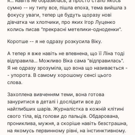
я... навіть не образилась, а просто стало якось
сумно -- ну типу все, пішла епоха, тема вийшла з
фокусу уваги, тепер це будуть щоразу нові
дівчатка чи хлопчики, про яких Ігор Луценко
колись писав "прекрасні метелики-одноденки".
Коротше -- я не одразу розкусила Віку.
А тепер я вже навіть не впевнена, що її Ліна тоді
відправила... Можливо Віка сама "відправилась".
Я не одразу зрозуміла, що вона що називається -
- упорота. В самому хорошому сенсі цього
слова.
Захоплена вивченням теми, вона готова
зануритися в деталі і дослідити все до
найглибших шарів. Журналістка в кожній клітині
свого тіла, від голови до пальців. Обдарована,
прониклива, мужня, а скоріше навіть безстрашна,
на якомусь первинному рівні, на інстинктивному.