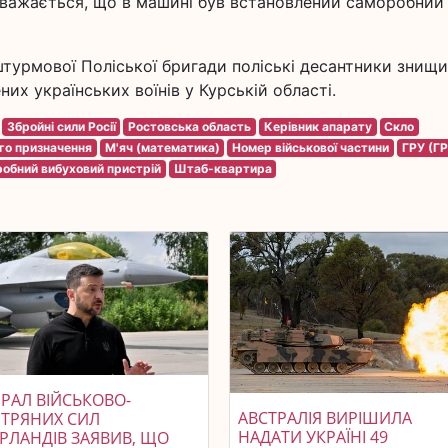
 Вважається, що в машині був встановлений саморобний
турмової Поліської бригади поліські десантники знищ
них українських воїнів у Курській області.
Збройні сили Росії
Ростовська область
Керівник апарату
Скло
го призначення
М'яч (математика)
Номер військової частини
ГРУ (ГР
обний вибуховий пристрій
Штаб-квартира
РАЛ ВІЙСЬКОВО-
АВСТРАЛІЯ ВИРІШИЛА
ІТРЯНИХ СИЛ
НАДАТИ УКРАЇНІ 49
ЕРЛАНДІВ ЗАЯВИВ, ЩО