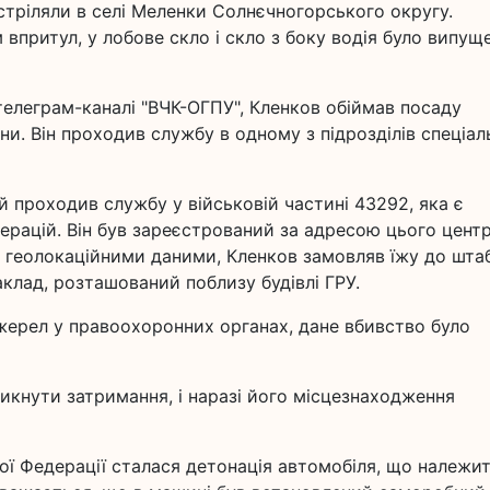
тріляли в селі Меленки Солнєчногорського округу.
впритул, у лобове скло і скло з боку водія було випущ
телеграм-каналі "ВЧК-ОГПУ", Кленков обіймав посаду
и. Він проходив службу в одному з підрозділів спеціал
й проходив службу у військовій частині 43292, яка є
ерацій. Він був зареєстрований за адресою цього центр
з геолокаційними даними, Кленков замовляв їжу до шта
клад, розташований поблизу будівлі ГРУ.
жерел у правоохоронних органах, дане вбивство було
никнути затримання, і наразі його місцезнаходження
кої Федерації сталася детонація автомобіля, що належи