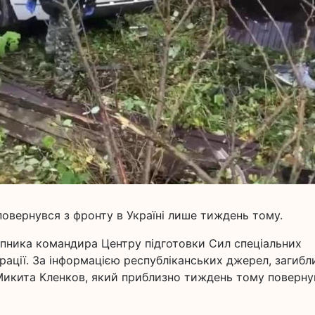
 повернувся з фронту в Україні лише тиждень тому.
упника командира Центру підготовки Сил спеціальних
рації. За інформацією республіканських джерел, загибл
 Микита Кленков, який приблизно тиждень тому поверну