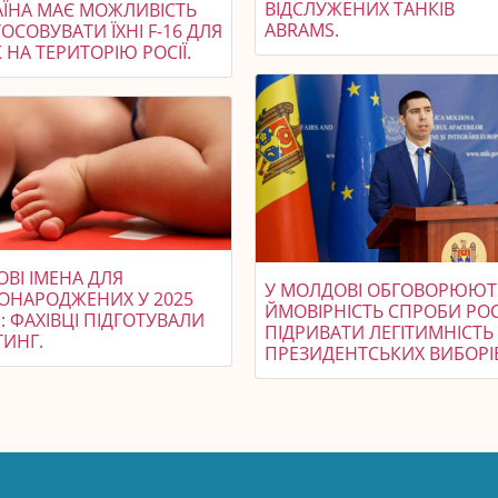
ВІДСЛУЖЕНИХ ТАНКІВ
АЇНА МАЄ МОЖЛИВІСТЬ
ABRAMS.
ОСОВУВАТИ ЇХНІ F-16 ДЛЯ
 НА ТЕРИТОРІЮ РОСІЇ.
ВІ ІМЕНА ДЛЯ
У МОЛДОВІ ОБГОВОРЮЮТ
ОНАРОДЖЕНИХ У 2025
ЙМОВІРНІСТЬ СПРОБИ РОС
: ФАХІВЦІ ПІДГОТУВАЛИ
ПІДРИВАТИ ЛЕГІТИМНІСТЬ
ТИНГ.
ПРЕЗИДЕНТСЬКИХ ВИБОРІ