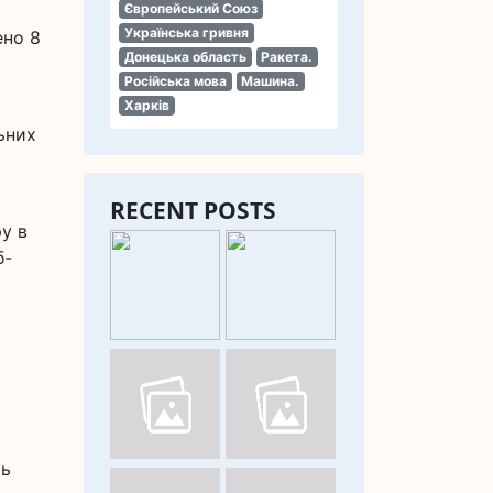
Європейський Союз
Українська гривня
ено 8
Донецька область
Ракета.
Російська мова
Машина.
Харків
ьних
RECENT POSTS
у в
б-
ть