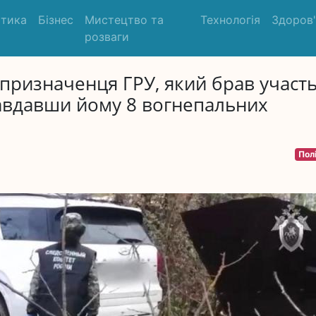
ітика
Бізнес
Мистецтво та
Технологія
Здоров
розваги
цпризначенця ГРУ, який брав участь
 завдавши йому 8 вогнепальних
Пол