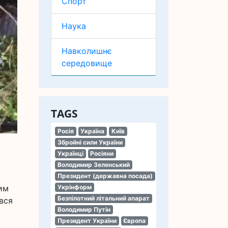
Спорт
Наука
Навколишнє
середовище
TAGS
Росія
Україна
Київ
Збройні сили України
Українці
Росіяни
Володимир Зеленський
Президент (державна посада)
им
Укрінформ
Безпілотний літальний апарат
вся
Володимир Путін
Президент України
Європа