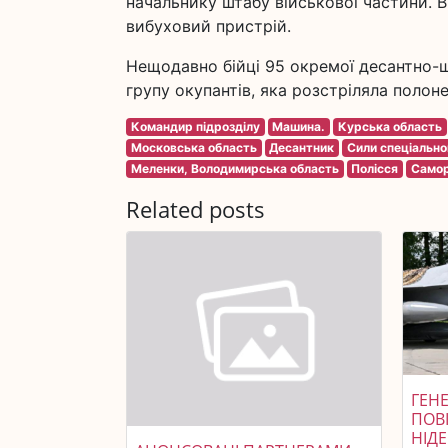
начальнику штабу військової частини.
вибуховий пристрій.
Нещодавно бійці 95 окремої десантно-ш
групу окупантів, яка розстріляла полоне
Командир підрозділу
Машина.
Курська область
Московська область
Десантник
Сили спеціально
Меленки, Володимирська область
Полісся
Самор
Related posts
ГЕНЕ
ПОВ
НІД