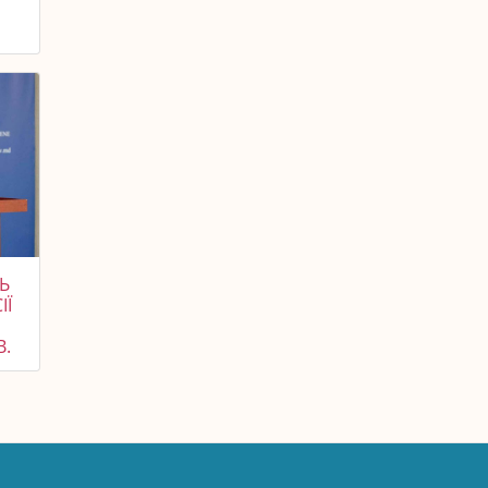
Ь
ІЇ
В.