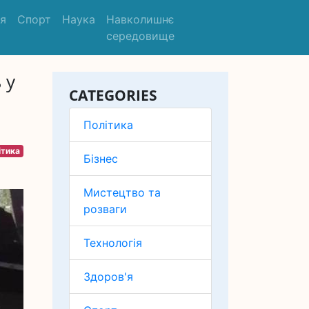
'я
Спорт
Наука
Навколишнє
середовище
 у
CATEGORIES
Політика
ітика
Бізнес
Мистецтво та
розваги
Технологія
Здоров'я