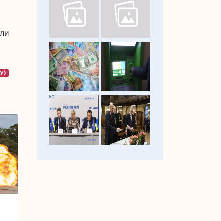
или
У)