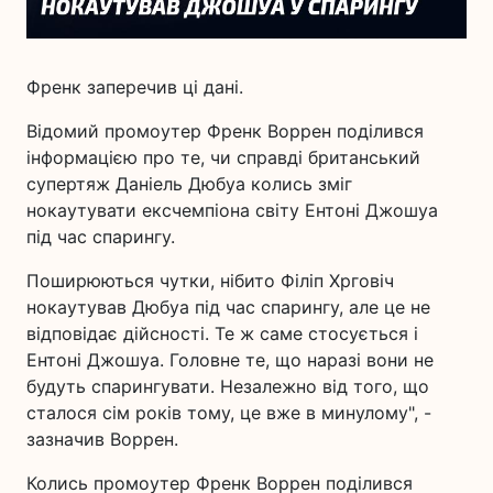
Френк заперечив ці дані.
Відомий промоутер Френк Воррен поділився
інформацією про те, чи справді британський
супертяж Даніель Дюбуа колись зміг
нокаутувати ексчемпіона світу Ентоні Джошуа
під час спарингу.
Поширюються чутки, нібито Філіп Хрговіч
нокаутував Дюбуа під час спарингу, але це не
відповідає дійсності. Те ж саме стосується і
Ентоні Джошуа. Головне те, що наразі вони не
будуть спарингувати. Незалежно від того, що
сталося сім років тому, це вже в минулому", -
зазначив Воррен.
Колись промоутер Френк Воррен поділився