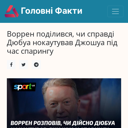
Головні Факти
Воррен поділився, чи справді
Дюбуа нокаутував Джошуа під
час спарингу