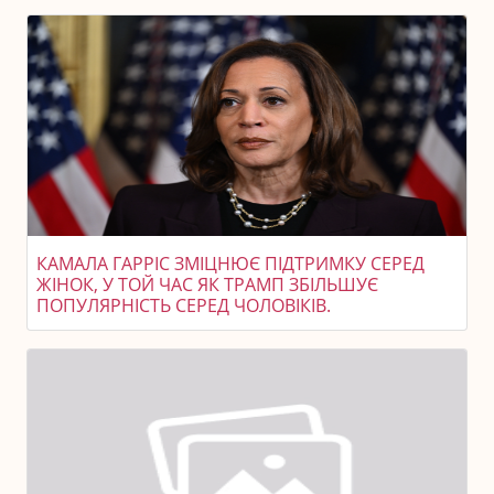
КАМАЛА ГАРРІС ЗМІЦНЮЄ ПІДТРИМКУ СЕРЕД
ЖІНОК, У ТОЙ ЧАС ЯК ТРАМП ЗБІЛЬШУЄ
ПОПУЛЯРНІСТЬ СЕРЕД ЧОЛОВІКІВ.