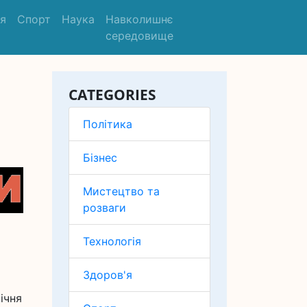
'я
Спорт
Наука
Навколишнє
середовище
CATEGORIES
Політика
Бізнес
Мистецтво та
розваги
Технологія
Здоров'я
січня