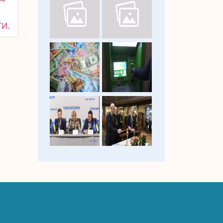
А
ТИ.