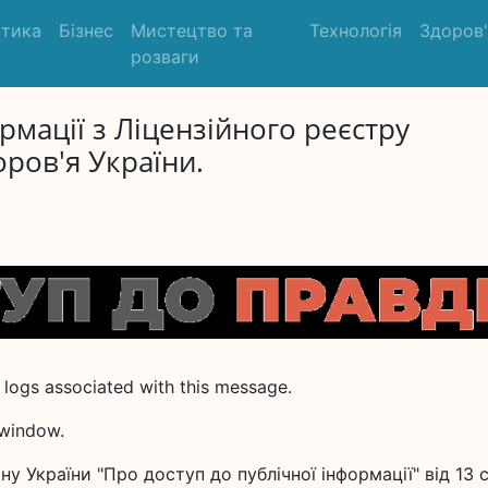
ітика
Бізнес
Мистецтво та
Технологія
Здоров
розваги
рмації з Ліцензійного реєстру
ров'я України.
 logs associated with this message.
 window.
ону України "Про доступ до публічної інформації" від 13 