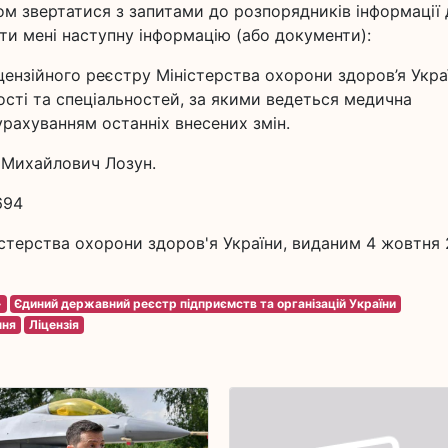
ом звертатися з запитами до розпорядників інформації 
ти мені наступну інформацію (або документи):
іцензійного реєстру Міністерства охорони здоров’я Укра
ості та спеціальностей, за якими ведеться медична
урахуванням останніх внесених змін.
 Михайлович Лозун.
694
істерства охорони здоров'я України, виданим 4 жовтня 
»
Єдиний державний реєстр підприємств та організацій України
ння
Ліцензія