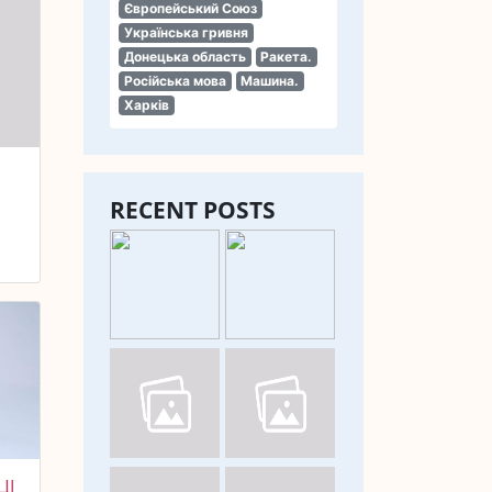
Європейський Союз
Українська гривня
Донецька область
Ракета.
Російська мова
Машина.
Харків
RECENT POSTS
ЦІ