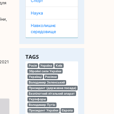
Спорт
для
Наука
їни,
Навколишнє
середовище
TAGS
2021
Росія
Україна
Київ
Збройні сили України
Українці
Росіяни
Володимир Зеленський
Президент (державна посада)
Безпілотний літальний апарат
Укрінформ
Володимир Путін
Президент України
Європа