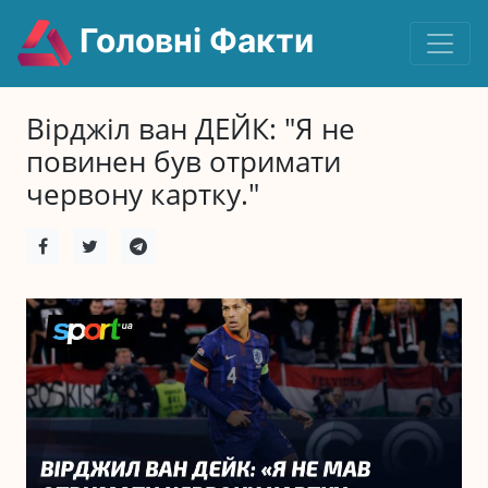
Головні Факти
Вірджіл ван ДЕЙК: "Я не
повинен був отримати
червону картку."