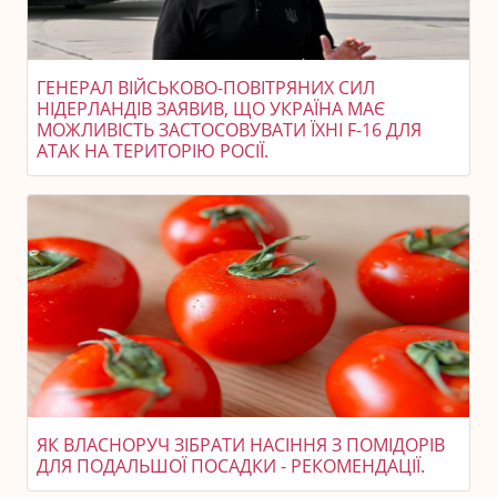
ГЕНЕРАЛ ВІЙСЬКОВО-ПОВІТРЯНИХ СИЛ
НІДЕРЛАНДІВ ЗАЯВИВ, ЩО УКРАЇНА МАЄ
МОЖЛИВІСТЬ ЗАСТОСОВУВАТИ ЇХНІ F-16 ДЛЯ
АТАК НА ТЕРИТОРІЮ РОСІЇ.
ЯК ВЛАСНОРУЧ ЗІБРАТИ НАСІННЯ З ПОМІДОРІВ
ДЛЯ ПОДАЛЬШОЇ ПОСАДКИ - РЕКОМЕНДАЦІЇ.