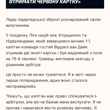
Лідер нідерладської збірної розчарований своїм
вилученням
У поєдинку Ліги націй між Угорщиною та
Нідерландами, який завершився внічию 1:1,
капітан команди гостей Вірджіл ван Дейк
отримав дві жовті картки і був видалений з поля
на 79-й хвилині. Гравець висловив незгоду з
рішенням арбітра:
Це просто не може трапитися. Я в люті через
перше попередження, адже воно сталося
несправедливо.
"Кажуть, що капітан має право спілкуватися з
арбітром, але він не бажав мене вислухати. Я не
кричав і намагався вести розмову ввічливо. Я