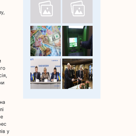
у,
и
ого
ія,
ни
 на
лі
не
рес
ів у