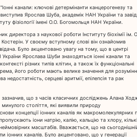
"Іонні канали: ключові детермінанти канцерогенезу та
ї" виступив Ярослав Шуба, академік НАН України та заві
итуту фізіології імені О.О. Богомольця НАН України.
ник директора з наукової роботи Інституту біохімії ім. О
 Костерін. У своєму вступному слові він ознайомив
ідача. Було акцентовано увагу на тому, що в центрі
Н України Ярослава Шуби знаходяться іонні канали та
онтексті різних типів клітин, а також їх функціональні
крема, його роботи мають велике значення для розумін
а недостатність, серцеві аритмії, епілепсія та рак
а зазначив, що з часів класичних досліджень Алана Ход
 минулого століття, які виявили природу
основи концепції іонних каналів як макромолекулярних 
ропускають іони натрію, калію, кальцію та хлору, кільк
 неймовірних масштабів. Вважається, що на сьогоднішні
пи іонних каналів. Було акцентовано, що у генерації