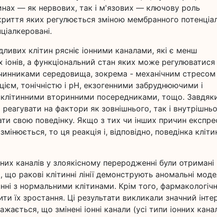
тинах — як нервових, так і м'язових — ключову роль
закриття яких регулюється зміною мембранного потенціал
ціалкеровані.
ивих клітин рясніє іонними каналами, які є менш
х іонів, а функціональний стан яких може регулюватися
 чинниками середовища, зокрема - механічним стресом
цієм, тонічністю і рН, екзогенними забруднюючими і
оклітинними вторинними посередниками, тощо. Завдяк
 реагувати на фактори як зовнішнього, так і внутрішнь
ати свою поведінку. Якщо з тих чи інших причин експрес
змінюється, то ця реакція і, відповідно, поведінка кліти
нних каналів у злоякісному переродженні були отримані
и, що ракові клітинні лінії демонструють аномальні моде
янні з нормальними клітинами. Крім того, фармакологіч
ити їх зростання. Ці результати викликали значний інте
ажається, що змінені іонні канали (усі типи іонних канал