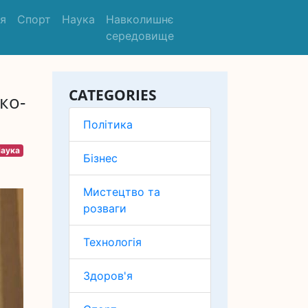
'я
Спорт
Наука
Навколишнє
середовище
CATEGORIES
ко-
Політика
аука
Бізнес
Мистецтво та
розваги
Технологія
Здоров'я