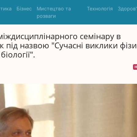
ітика
Бізнес
Мистецтво та
Технологія
Здоров
розваги
міждисциплінарного семінару в
 під назвою "Сучасні виклики фізи
біології".
Н