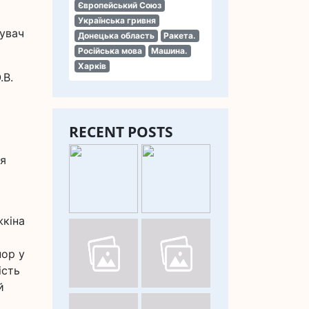
Європейський Союз
Українська гривня
дувач
Донецька область
Ракета.
Російська мова
Машина.
Харків
.В.
RECENT POSTS
ня
жкіна
пор у
ість
й