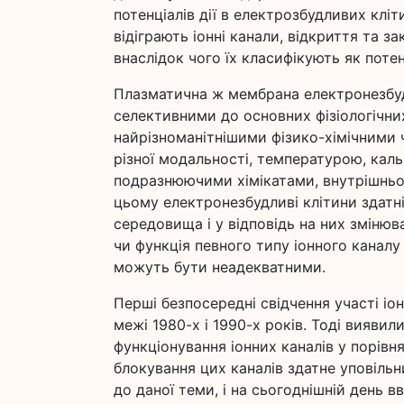
потенціалів дії в електрозбудливих клі
відіграють іонні канали, відкриття та 
внаслідок чого їх класифікують як потен
Плазматична ж мембрана електронезбудл
селективними до основних фізіологічни
найрізноманітнішими фізико-хімічними
різної модальності, температурою, каль
подразнюючими хімікатами, внутрішнь
цьому електронезбудливі клітини здатні
середовища і у відповідь на них змінюв
чи функція певного типу іонного каналу 
можуть бути неадекватними.
Перші безпосередні свідчення участі іо
межі 1980-х і 1990-х років. Тоді виявил
функціонування іонних каналів у порівн
блокування цих каналів здатне уповільн
до даної теми, і на сьогоднішній день вв