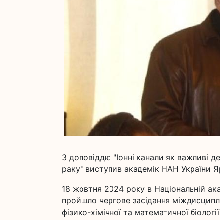
З доповіддю "Іонні канали як важливі д
раку" виступив академік НАН України 
18 жовтня 2024 року в Національній акаде
пройшло чергове засідання міждисципл
фізико-хімічної та математичної біологі