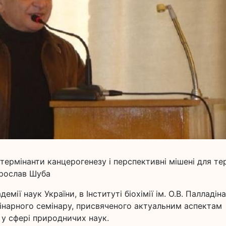
етермінанти канцерогенезу і перспективні мішені для тер
Ярослав Шуба
мії наук України, в Інституті біохімії ім. О.В. Палладіна
інарного семінару, присвяченого актуальним аспектам
ї у сфері природничих наук.