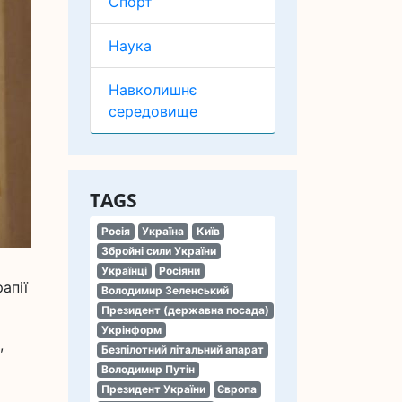
Спорт
Наука
Навколишнє
середовище
TAGS
Росія
Україна
Київ
Збройні сили України
Українці
Росіяни
апії
Володимир Зеленський
Президент (державна посада)
Укрінформ
,
Безпілотний літальний апарат
Володимир Путін
Президент України
Європа