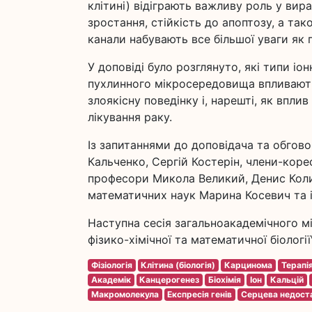
клітині) відіграють важливу роль у вир
зростання, стійкість до апоптозу, а тако
канали набувають все більшої уваги як п
У доповіді було розглянуто, які типи іо
пухлинного мікросередовища впливають 
злоякісну поведінку і, нарешті, як впл
лікування раку.
Із запитаннями до доповідача та обгово
Кальченко, Сергій Костерін, члени-кор
професори Микола Великий, Денис Коли
математичних наук Марина Косевич та і
Наступна сесія загальноакадемічного м
фізико-хімічної та математичної біологі
Фізіологія
Клітина (біологія)
Карцинома
Терапі
Академік
Канцерогенез
Біохімія
Іон
Кальцій
Макромолекула
Експресія генів
Серцева недост