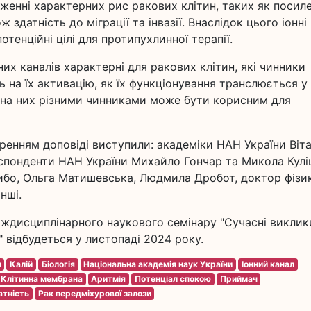
аженні характерних рис ракових клітин, таких як посил
ж здатність до міграції та інвазії. Внаслідок цього іонні
отенційні цілі для протипухлинної терапії.
нних каналів характерні для ракових клітин, які чинники
на їх активацію, як їх функціонування транслюється у
ив на них різними чинниками може бути корисним для
ренням доповіді виступили: академіки НАН України Віта
еспонденти НАН України Михайло Гончар та Микола Кулі
бо, Ольга Матишевська, Людмила Дробот, доктор фізи
нші.
іждисциплінарного наукового семінару "Сучасні виклик
ї" відбудеться у листопаді 2024 року.
я
Калій
Біологія
Національна академія наук України
Іонний канал
Клітинна мембрана
Аритмія
Потенціал спокою
Приймач
атність
Рак передміхурової залози