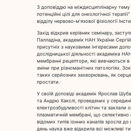
З доповіддю на міждисциплінарну тему 
потенційні цілі для онкологічної терапі
відділу нервово-м'язової фізіології Інст
Захід відкрив керівник семінару, заступ
Палладіна, академік НАН України Сергій
присутніх з науковими інтересами допов
дослідницької діяльності академіка НА
мембранні рецептори, які вивчаються в к
зміни при різноманітних патологіях. Зо
таких серйозних захворювань, як серцев
простати.
У своїй доповіді академік Ярослав Шуб
та Андрю Хакслі, проведених у середині
електрозбудливості клітин та заклали 
плазматичній мембрані, що селективно п
відомих типів іонних каналів зросла до
день наука вже відкрила всі можливі ти