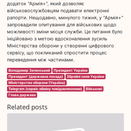
додаток "Армія+", який дозволяє
військовослужбовцям подавати електронні
рапорти. Нещодавно, минулого тижня, у "Армія+"
запровадили опитування для військових щодо
можливості зміни місця служби. Це питання було
ініційовано з метою вдосконалення зусиль
Міністерства оборони у створенні цифрового
сервісу, що покликаний спростити процес
переведення між частинами.
Володимир Зеленський
Президент України
Президент (державна посада)
Збройні сили України
Міністерство оборони (Україна)
Telegram (сервіс обміну повідомленнями)
Військові
Глава держави
Related posts