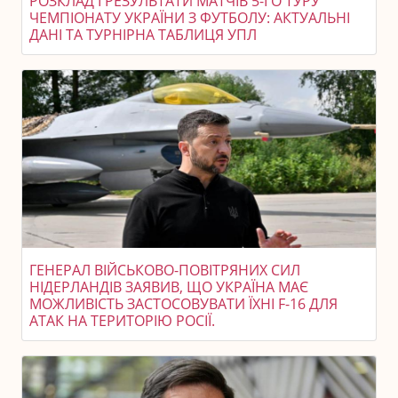
РОЗКЛАД І РЕЗУЛЬТАТИ МАТЧІВ 5-ГО ТУРУ
ЧЕМПІОНАТУ УКРАЇНИ З ФУТБОЛУ: АКТУАЛЬНІ
ДАНІ ТА ТУРНІРНА ТАБЛИЦЯ УПЛ
ГЕНЕРАЛ ВІЙСЬКОВО-ПОВІТРЯНИХ СИЛ
НІДЕРЛАНДІВ ЗАЯВИВ, ЩО УКРАЇНА МАЄ
МОЖЛИВІСТЬ ЗАСТОСОВУВАТИ ЇХНІ F-16 ДЛЯ
АТАК НА ТЕРИТОРІЮ РОСІЇ.