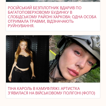
РОСІЙСЬКИЙ БЕЗПІЛОТНИК ВДАРИВ ПО
БАГАТОПОВЕРХОВОМУ БУДИНКУ В
СЛОБІДСЬКОМУ РАЙОНІ ХАРКОВА: ОДНА ОСОБА
ОТРИМАЛА ТРАВМИ, ВІДЗНАЧАЮТЬ
РУЙНУВАННЯ.
ТІНА КАРОЛЬ В КАМУФЛЯЖІ: АРТИСТКА
З'ЯВИЛАСЯ НА ВІЙСЬКОВОМУ ПОЛІГОНІ (ФОТО)