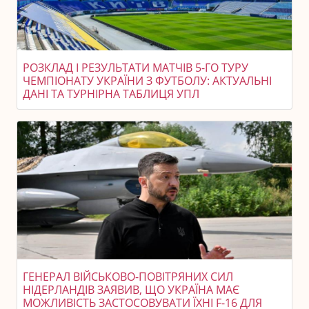
РОЗКЛАД І РЕЗУЛЬТАТИ МАТЧІВ 5-ГО ТУРУ
ЧЕМПІОНАТУ УКРАЇНИ З ФУТБОЛУ: АКТУАЛЬНІ
ДАНІ ТА ТУРНІРНА ТАБЛИЦЯ УПЛ
ГЕНЕРАЛ ВІЙСЬКОВО-ПОВІТРЯНИХ СИЛ
НІДЕРЛАНДІВ ЗАЯВИВ, ЩО УКРАЇНА МАЄ
МОЖЛИВІСТЬ ЗАСТОСОВУВАТИ ЇХНІ F-16 ДЛЯ