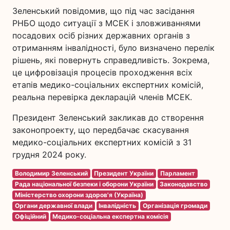
Зеленський повідомив, що під час засідання
РНБО щодо ситуації з МСЕК і зловживаннями
посадових осіб різних державних органів з
отриманням інвалідності, було визначено перелік
рішень, які повернуть справедливість. Зокрема,
це цифровізація процесів проходження всіх
етапів медико-соціальних експертних комісій,
реальна перевірка декларацій членів МСЕК.
Президент Зеленський закликав до створення
законопроекту, що передбачає скасування
медико-соціальних експертних комісій з 31
грудня 2024 року.
Володимир Зеленський
Президент України
Парламент
Рада національної безпеки і оборони України
Законодавство
Міністерство охорони здоров'я (Україна)
Органи державної влади
Інвалідність
Організація громади
Офіційний
Медико-соціальна експертна комісія