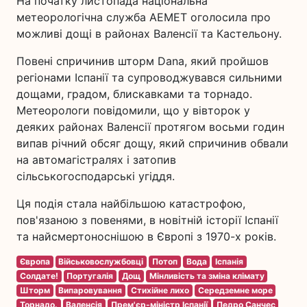
На початку листопада національна
метеорологічна служба AEMET оголосила про
можливі дощі в районах Валенсії та Кастельону.
Повені спричинив шторм Dana, який пройшов
регіонами Іспанії та супроводжувався сильними
дощами, градом, блискавками та торнадо.
Метеорологи повідомили, що у вівторок у
деяких районах Валенсії протягом восьми годин
випав річний обсяг дощу, який спричинив обвали
на автомагістралях і затопив
сільськогосподарські угіддя.
Ця подія стала найбільшою катастрофою,
пов'язаною з повенями, в новітній історії Іспанії
та найсмертоноснішою в Європі з 1970-х років.
Європа
Військовослужбовці
Потоп
Вода
Іспанія
Солдате!
Португалія
Дощ
Мінливість та зміна клімату
Шторм
Випаровування
Стихійне лихо
Середземне море
Торнадо.
Валенсія
Прем'єр-міністр Іспанії
Педро Санчес