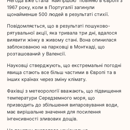
Негода вже стала "найгіршою" повінню в Європі з
1967 року, коли в Португалії загинули
щонайменше 500 людей в результаті стихії.
Повідомляється, що в результаті пошуково-
рятувальної акції, яка тривала три дні, вдалося
виявити жінку в живому стані. Вона опинилася
заблокованою на парковці в Монткаді, що
розташований у Валенсії.
Науковці стверджують, що екстремальні погодні
явища стають все більш частими в Європі та в
інших країнах через зміну клімату.
Фахівці з метеорології вважають, що підвищення
температури Середземного моря, що
призводить до збільшення випаровування води,
має вирішальне значення для посилення
інтенсивності зливових дощів.