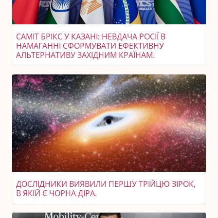
САМІТ БРІКС У КАЗАНІ: НЕВДАЧА РОСІЇ В
НАМАГАННІ СФОРМУВАТИ ЕФЕКТИВНУ
АЛЬТЕРНАТИВУ ЗАХІДНИМ КРАЇНАМ.
ДОСЛІДНИКИ ВИЯВИЛИ ПЕРШУ ТРІЙЦЮ ЗІРОК,
В ЯКІЙ Є ЧОРНА ДІРА.