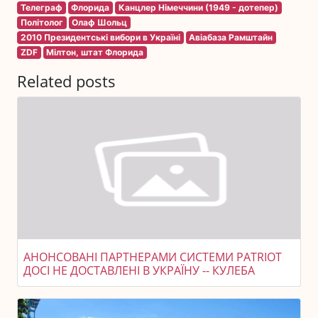
Телеграф
Флорида
Канцлер Німеччини (1949 - дотепер)
Політолог
Олаф Шольц
2010 Президентські вибори в Україні
Авіабаза Рамштайн
ZDF
Мілтон, штат Флорида
Related posts
АНОНСОВАНІ ПАРТНЕРАМИ СИСТЕМИ PATRIOT
ДОСІ НЕ ДОСТАВЛЕНІ В УКРАЇНУ -- КУЛЕБА