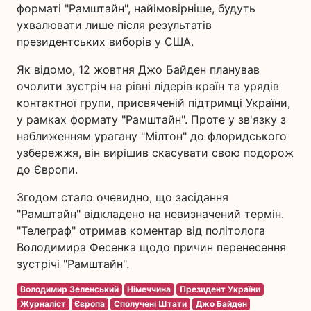
форматі "Рамштайн", найімовірніше, будуть
ухвалювати лише після результатів
президентських виборів у США.
Як відомо, 12 жовтня Джо Байден планував
очолити зустріч на рівні лідерів країн та урядів
контактної групи, присвяченій підтримці України,
у рамках формату "Рамштайн". Проте у зв'язку з
наближенням урагану "Мілтон" до флоридського
узбережжя, він вирішив скасувати свою подорож
до Європи.
Згодом стало очевидно, що засідання
"Рамштайн" відкладено на невизначений термін.
"Телеграф" отримав коментар від політолога
Володимира Фесенка щодо причин перенесення
зустрічі "Рамштайн".
Володимир Зеленський
Німеччина
Президент України
Журналіст
Європа
Сполучені Штати
Джо Байден