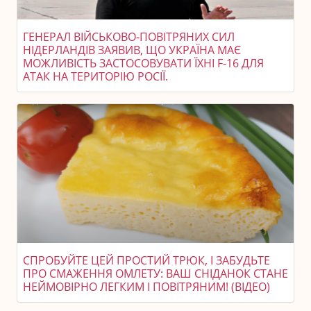
ГЕНЕРАЛ ВІЙСЬКОВО-ПОВІТРЯНИХ СИЛ
НІДЕРЛАНДІВ ЗАЯВИВ, ЩО УКРАЇНА МАЄ
МОЖЛИВІСТЬ ЗАСТОСОВУВАТИ ЇХНІ F-16 ДЛЯ
АТАК НА ТЕРИТОРІЮ РОСІЇ.
СПРОБУЙТЕ ЦЕЙ ПРОСТИЙ ТРЮК, І ЗАБУДЬТЕ
ПРО СМАЖЕННЯ ОМЛЕТУ: ВАШ СНІДАНОК СТАНЕ
НЕЙМОВІРНО ЛЕГКИМ І ПОВІТРЯНИМ! (ВІДЕО)