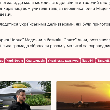
ьної зали, де мали можливість досвідчити творчий вист
ід керівництвом учителя танців і керівника Ірини Міщен
девич.
одитися українськими делікатесами, які були приготов
рної Чорної Мадонни в базиліці Святої Анни, розташов
їнська громада зібралася разом у молитві за справедл
во
Укрінформ
Скандинавія
Українська культура
Парафія
Танцюй.