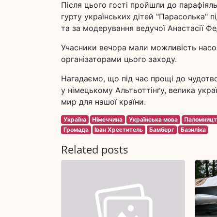
Після цього гості пройшли до парафіял
гурту українських дітей "Парасолька" п
та за модерування ведучої Анастасії Фе
Учасники вечора мали можливість насол
організаторами цього заходу.
Нагадаємо, що під час прощі до чудотво
у німецькому Альтьоттінґу, велика укра
мир для нашої країни.
Україна
Німеччина
Українська мова
Паломницт
Громада
Іван Хреститель
Бамберг
Базиліка
Related posts