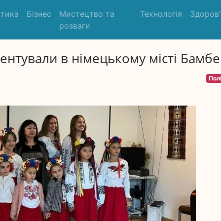
ітика
Бізнес
Мистецтво та
Технологія
Здоров
розваги
ентували в німецькому місті Бамбе
Пол