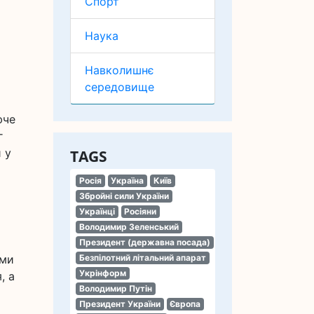
Спорт
Наука
Навколишнє
середовище
юче
г
 у
TAGS
Росія
Україна
Київ
Збройні сили України
Українці
Росіяни
Володимир Зеленський
Президент (державна посада)
ими
Безпілотний літальний апарат
Укрінформ
, а
Володимир Путін
Президент України
Європа