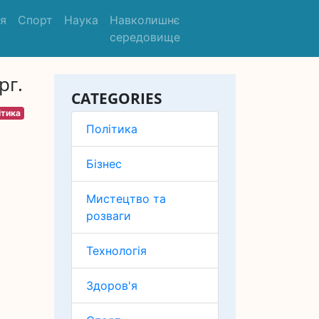
'я
Спорт
Наука
Навколишнє
середовище
рг.
CATEGORIES
ітика
Політика
Бізнес
Мистецтво та
розваги
Технологія
Здоров'я