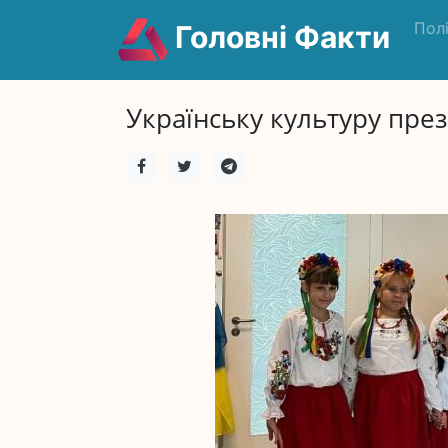
Пол
Головні Факти
Українську культуру през