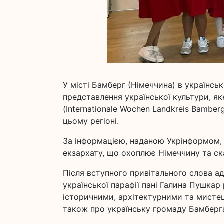
У місті Бамберг (Німеччина) в українс
представлення української культури, я
(Internationale Wochen Landkreis Bamber
цьому регіоні.
За інформацією, наданою Укрінформом,
екзархату, що охоплює Німеччину та ск
Після вступного привітального слова ад
української парафії пані Галина Пушкар
історичними, архітектурними та мисте
також про українську громаду Бамберг