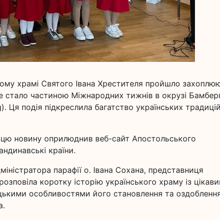
ькому храмі Святого Івана Хрестителя пройшло захоплю
ке стало частиною Міжнародних тижнів в окрузі Бамбер
g). Ця подія підкреслила багатство українських традицій
 цю новину оприлюднив веб-сайт Апостольського
андинавські країни.
міністратора парафії о. Івана Сохана, представниця
 розповіла коротку історію українського храму із цікав
цькими особливостями його становлення та оздоблення
а.