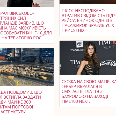
ПІЛОТ НЕСПОДІВАНО
РАЛ ВІЙСЬКОВО-
ВТРАТИВ СВІДОМІСТЬ ПІД 
ІТРЯНИХ СИЛ
РЕЙСУ: ВЧИНОК ОДНІЄЇ З
ЕРЛАНДІВ ЗАЯВИВ, ЩО
ПАСАЖИРОК ВРАЗИВ УСІХ
АЇНА МАЄ МОЖЛИВІСТЬ
ПРИСУТНІХ.
ОСОВУВАТИ ЇХНІ F-16 ДЛЯ
 НА ТЕРИТОРІЮ РОСІЇ.
СХОЖА НА СВОЮ МАТІР: К
ГЕРБЕР ВБРАЛАСЯ В
СМУГАСТЕ ПЛАТТЯ З
ЕБА ПОВІДОМИВ, ЩО
БАХРОМОЮ НА ЗАХОДІ
Я ВСТИГЛА ЗАВДАТИ
TIME100 NEXT.
ДИ МАЙЖЕ 300
ЄКТАМ ПОРТОВОЇ
РАСТРУКТУРИ.