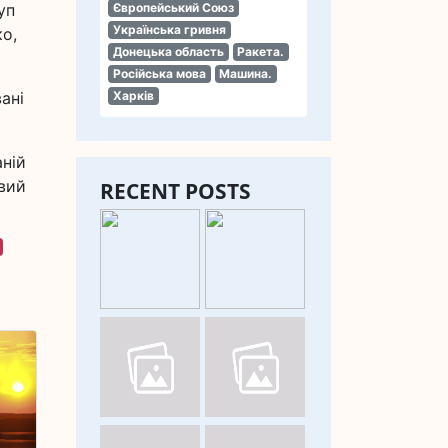
уп
Європейський Союз
Українська гривня
ко,
Донецька область
Ракета.
Російська мова
Машина.
ані
Харків
аній
ивий
RECENT POSTS