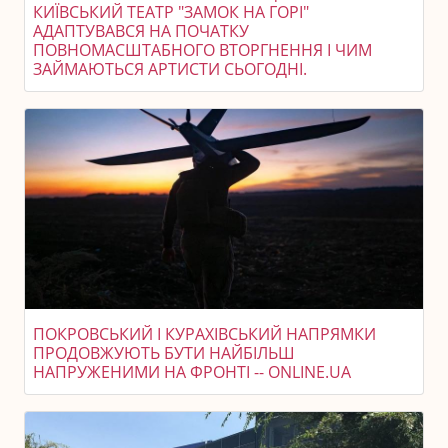
КИЇВСЬКИЙ ТЕАТР "ЗАМОК НА ГОРІ"
АДАПТУВАВСЯ НА ПОЧАТКУ
ПОВНОМАСШТАБНОГО ВТОРГНЕННЯ І ЧИМ
ЗАЙМАЮТЬСЯ АРТИСТИ СЬОГОДНІ.
ПОКРОВСЬКИЙ І КУРАХІВСЬКИЙ НАПРЯМКИ
ПРОДОВЖУЮТЬ БУТИ НАЙБІЛЬШ
НАПРУЖЕНИМИ НА ФРОНТІ -- ONLINE.UA