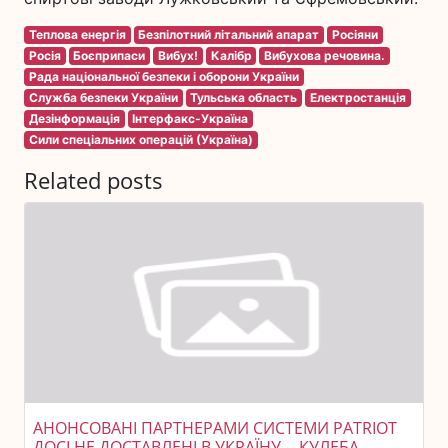
Теплова енергія
Безпілотний літальний апарат
Росіяни
Росія
Боєприпаси
Вибух!
Калібр
Вибухова речовина.
Рада національної безпеки і оборони України
Служба безпеки України
Тульська область
Електростанція
Дезінформація
Інтерфакс-Україна
Сили спеціальних операцій (Україна)
Related posts
АНОНСОВАНІ ПАРТНЕРАМИ СИСТЕМИ PATRIOT
ДОСІ НЕ ДОСТАВЛЕНІ В УКРАЇНУ -- КУЛЕБА