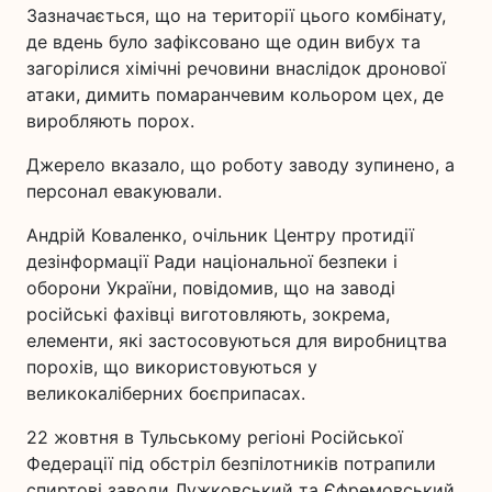
Зазначається, що на території цього комбінату,
де вдень було зафіксовано ще один вибух та
загорілися хімічні речовини внаслідок дронової
атаки, димить помаранчевим кольором цех, де
виробляють порох.
Джерело вказало, що роботу заводу зупинено, а
персонал евакуювали.
Андрій Коваленко, очільник Центру протидії
дезінформації Ради національної безпеки і
оборони України, повідомив, що на заводі
російські фахівці виготовляють, зокрема,
елементи, які застосовуються для виробництва
порохів, що використовуються у
великокаліберних боєприпасах.
22 жовтня в Тульському регіоні Російської
Федерації під обстріл безпілотників потрапили
спиртові заводи Лужковський та Єфремовський.