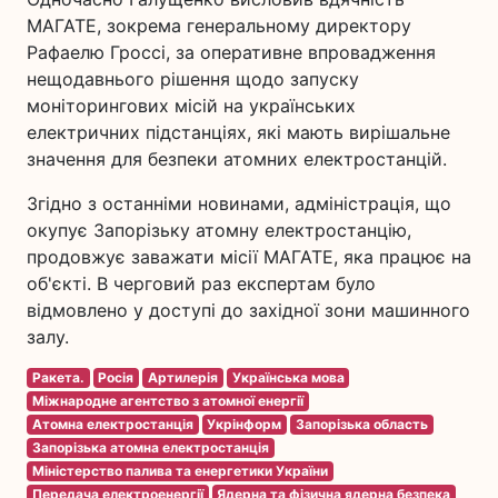
МАГАТЕ, зокрема генеральному директору
Рафаелю Гроссі, за оперативне впровадження
нещодавнього рішення щодо запуску
моніторингових місій на українських
електричних підстанціях, які мають вирішальне
значення для безпеки атомних електростанцій.
Згідно з останніми новинами, адміністрація, що
окупує Запорізьку атомну електростанцію,
продовжує заважати місії МАГАТЕ, яка працює на
об'єкті. В черговий раз експертам було
відмовлено у доступі до західної зони машинного
залу.
Ракета.
Росія
Артилерія
Українська мова
Міжнародне агентство з атомної енергії
Атомна електростанція
Укрінформ
Запорізька область
Запорізька атомна електростанція
Міністерство палива та енергетики України
Передача електроенергії
Ядерна та фізична ядерна безпека