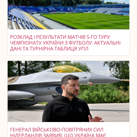
РОЗКЛАД І РЕЗУЛЬТАТИ МАТЧІВ 5-ГО ТУРУ
ЧЕМПІОНАТУ УКРАЇНИ З ФУТБОЛУ: АКТУАЛЬНІ
ДАНІ ТА ТУРНІРНА ТАБЛИЦЯ УПЛ
ГЕНЕРАЛ ВІЙСЬКОВО-ПОВІТРЯНИХ СИЛ
НІДЕРЛАНДІВ ЗАЯВИВ, ЩО УКРАЇНА МАЄ