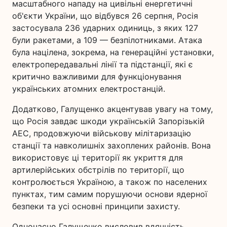
масштабного нападу на цивільні енергетичні
об'єкти України, що відбувся 26 серпня, Росія
застосувала 236 ударних одиниць, з яких 127
були ракетами, а 109 — безпілотниками. Атака
була націлена, зокрема, на генераційні установки,
електропередавальні лінії та підстанції, які є
критично важливими для функціонування
українських атомних електростанцій.
Додатково, Галущенко акцентував увагу на тому,
що Росія завдає шкоди українській Запорізькій
АЕС, продовжуючи військову мілітаризацію
станції та навколишніх захоплених районів. Вона
використовує ці території як укриття для
артилерійських обстрілів по території, що
контролюється Україною, а також по населених
пунктах, тим самим порушуючи основи ядерної
безпеки та усі основні принципи захисту.
Одночасно Галущенко висловив вдячність