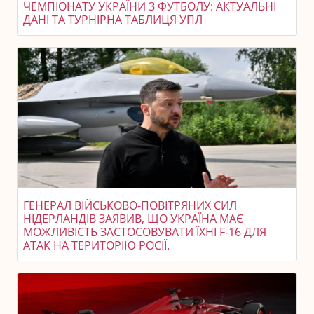
ЧЕМПІОНАТУ УКРАЇНИ З ФУТБОЛУ: АКТУАЛЬНІ
ДАНІ ТА ТУРНІРНА ТАБЛИЦЯ УПЛ
ГЕНЕРАЛ ВІЙСЬКОВО-ПОВІТРЯНИХ СИЛ
НІДЕРЛАНДІВ ЗАЯВИВ, ЩО УКРАЇНА МАЄ
МОЖЛИВІСТЬ ЗАСТОСОВУВАТИ ЇХНІ F-16 ДЛЯ
АТАК НА ТЕРИТОРІЮ РОСІЇ.