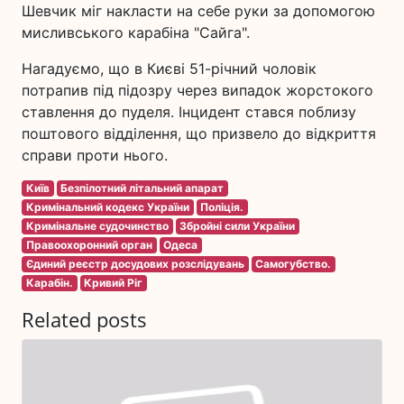
Шевчик міг накласти на себе руки за допомогою
мисливського карабіна "Сайга".
Нагадуємо, що в Києві 51-річний чоловік
потрапив під підозру через випадок жорстокого
ставлення до пуделя. Інцидент стався поблизу
поштового відділення, що призвело до відкриття
справи проти нього.
Київ
Безпілотний літальний апарат
Кримінальний кодекс України
Поліція.
Кримінальне судочинство
Збройні сили України
Правоохоронний орган
Одеса
Єдиний реєстр досудових розслідувань
Самогубство.
Карабін.
Кривий Ріг
Related posts