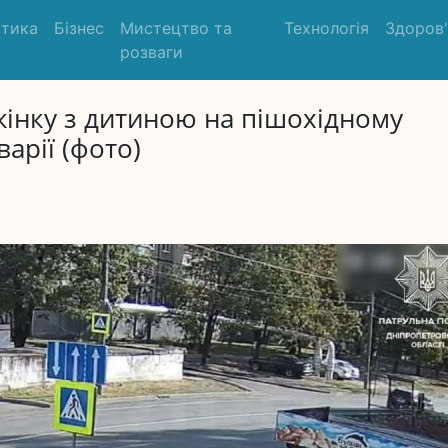
ітика
Бізнес
Мистецтво та
Технологія
Здоров
розваги
 жінку з дитиною на пішохідному
варії (фото)