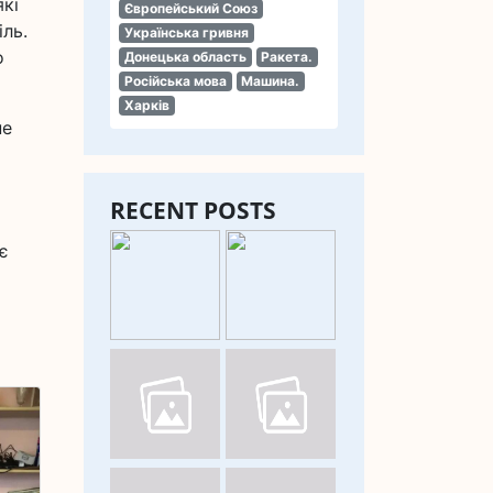
які
Європейський Союз
ль.
Українська гривня
о
Донецька область
Ракета.
Російська мова
Машина.
Харків
не
RECENT POSTS
є