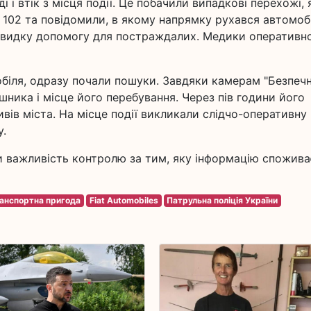
 і втік з місця події. Це побачили випадкові перехожі, 
 102 та повідомили, в якому напрямку рухався автомобі
швидку допомогу для постраждалих. Медики оперативн
біля, одразу почали пошуки. Завдяки камерам "Безпеч
ника і місце його перебування. Через пів години його
вів міста. На місце події викликали слідчо-оперативну
у.
 важливість контролю за тим, яку інформацію спожива
анспортна пригода
Fiat Automobiles
Патрульна поліція України