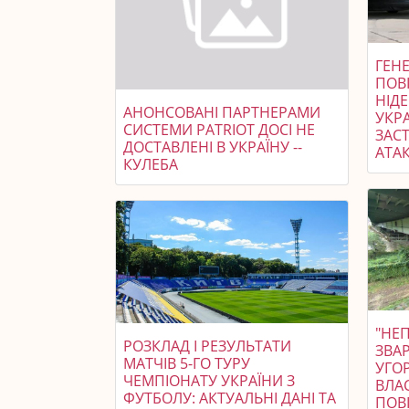
ГЕНЕ
ПОВ
НІД
АНОНСОВАНІ ПАРТНЕРАМИ
УКР
СИСТЕМИ PATRIOT ДОСІ НЕ
ЗАСТ
ДОСТАВЛЕНІ В УКРАЇНУ --
АТАК
КУЛЕБА
"НЕП
РОЗКЛАД І РЕЗУЛЬТАТИ
ЗВАР
МАТЧІВ 5-ГО ТУРУ
УГО
ЧЕМПІОНАТУ УКРАЇНИ З
ВЛАС
ФУТБОЛУ: АКТУАЛЬНІ ДАНІ ТА
ПОВ