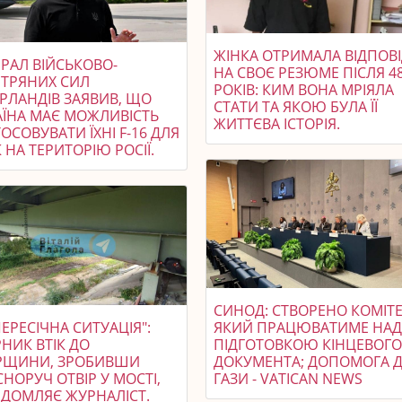
ЖІНКА ОТРИМАЛА ВІДПОВ
РАЛ ВІЙСЬКОВО-
НА СВОЄ РЕЗЮМЕ ПІСЛЯ 4
ІТРЯНИХ СИЛ
РОКІВ: КИМ ВОНА МРІЯЛА
ЕРЛАНДІВ ЗАЯВИВ, ЩО
СТАТИ ТА ЯКОЮ БУЛА ЇЇ
АЇНА МАЄ МОЖЛИВІСТЬ
ЖИТТЄВА ІСТОРІЯ.
ОСОВУВАТИ ЇХНІ F-16 ДЛЯ
 НА ТЕРИТОРІЮ РОСІЇ.
СИНОД: СТВОРЕНО КОМІТЕ
ЕРЕСІЧНА СИТУАЦІЯ":
ЯКИЙ ПРАЦЮВАТИМЕ НА
НИК ВТІК ДО
ПІДГОТОВКОЮ КІНЦЕВОГ
РЩИНИ, ЗРОБИВШИ
ДОКУМЕНТА; ДОПОМОГА 
НОРУЧ ОТВІР У МОСТІ,
ГАЗИ - VATICAN NEWS
ІДОМЛЯЄ ЖУРНАЛІСТ.