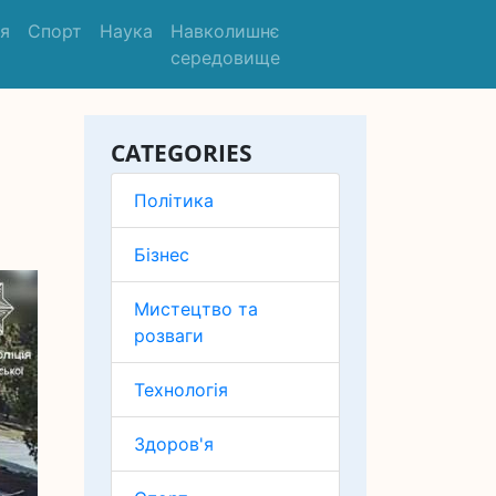
'я
Спорт
Наука
Навколишнє
середовище
CATEGORIES
Політика
Бізнес
Мистецтво та
розваги
Технологія
Здоров'я