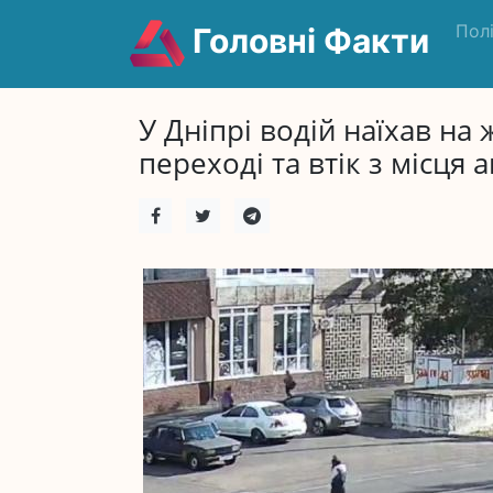
Пол
Головні Факти
У Дніпрі водій наїхав на
переході та втік з місця а