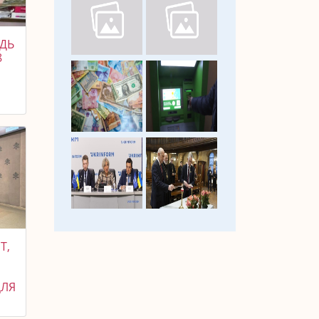
ІДЬ
8
Т,
Д
О
ДЛЯ