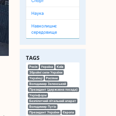
Спорт
Наука
Навколишнє
середовище
TAGS
Росія
Україна
Київ
Збройні сили України
Українці
Росіяни
Володимир Зеленський
Президент (державна посада)
Укрінформ
Безпілотний літальний апарат
Володимир Путін
Президент України
Європа