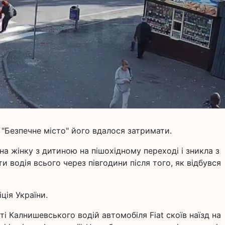
"Безпечне місто" його вдалося затримати.
а на жінку з дитиною на пішохідному переході і зникла з
ти водія всього через півгодини після того, як відбувся
ція України.
ті Калнишевського водій автомобіля Fiat скоїв наїзд на