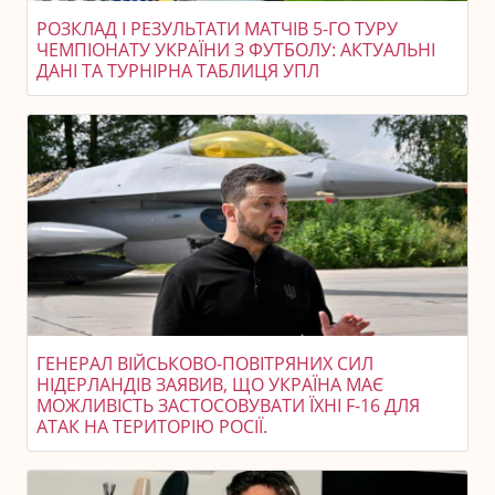
РОЗКЛАД І РЕЗУЛЬТАТИ МАТЧІВ 5-ГО ТУРУ
ЧЕМПІОНАТУ УКРАЇНИ З ФУТБОЛУ: АКТУАЛЬНІ
ДАНІ ТА ТУРНІРНА ТАБЛИЦЯ УПЛ
ГЕНЕРАЛ ВІЙСЬКОВО-ПОВІТРЯНИХ СИЛ
НІДЕРЛАНДІВ ЗАЯВИВ, ЩО УКРАЇНА МАЄ
МОЖЛИВІСТЬ ЗАСТОСОВУВАТИ ЇХНІ F-16 ДЛЯ
АТАК НА ТЕРИТОРІЮ РОСІЇ.