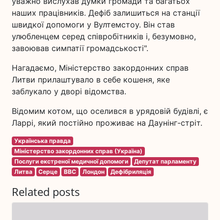
уважно вислухав думки громади та багатьох
наших працівників. Дефіб залишиться на станції
швидкої допомоги у Вултемстоу. Він став
улюбленцем серед співробітників і, безумовно,
завоював симпатії громадськості".
Нагадаємо, Міністерство закордонних справ
Литви прилаштувало в себе кошеня, яке
заблукало у дворі відомства.
Відомим котом, що оселився в урядовій будівлі, є
Ларрі, який постійно проживає на Даунінг-стріт.
Українська правда
Міністерство закордонних справ (Україна)
Послуги екстреної медичної допомоги
Депутат парламенту
Литва
Серце
BBC
Лондон
Дефібриляція
Related posts