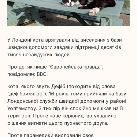
У Лондоні кота врятували від виселення з бази
швидкої допомоги завдяки підтримці десятків
тисяч небайдужих людей.
Про це, як пише "Європейська правда",
повідомляє BBC.
Кота, якого звуть Дефіб (походить від слова
"дефібрилятор"), 16 років тому прийняли на базу
Лондонської служби швидкої допомоги у районі
Уолтемстоу. З тих пір він спокійно мешкав на її
території. Проте нове керівництво ухвалило
рішення вигнати цього пухнастого друга.
Проте парамедики висловили своє