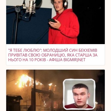
"Я ТЕБЕ ЛЮБЛЮ": МОЛОДШИЙ СИН БЕКХЕМІВ
ПРИВІТАВ СВОЮ ОБРАНИЦЮ, ЯКА СТАРША ЗА
НЬОГО НА 10 РОКІВ - АФІША BIGMIR)NET