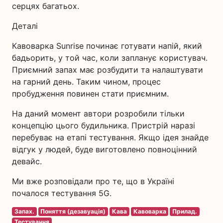
серцях багатьох.
Деталі
Кавоварка Sunrise починає готувати напій, який
бадьорить, у той час, коли запланує користувач.
Приємний запах має розбудити та налаштувати
на гарний день. Таким чином, процес
пробудження повинен стати приємним.
На даний момент автори розробили тільки
концепцію цього будильника. Пристрій наразі
перебуває на етапі тестування. Якщо ідея знайде
відгук у людей, буде виготовлено повноцінний
девайс.
Ми вже розповідали про те, що в Україні
почалося тестування 5G.
Запах.
Поняття (дезавуація)
Кава
Кавоварка
Прилад.
Тестування