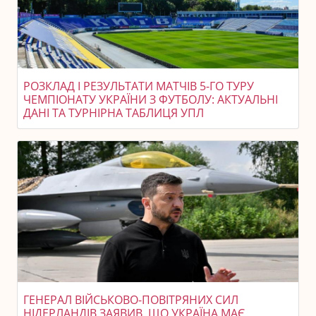
РОЗКЛАД І РЕЗУЛЬТАТИ МАТЧІВ 5-ГО ТУРУ
ЧЕМПІОНАТУ УКРАЇНИ З ФУТБОЛУ: АКТУАЛЬНІ
ДАНІ ТА ТУРНІРНА ТАБЛИЦЯ УПЛ
ГЕНЕРАЛ ВІЙСЬКОВО-ПОВІТРЯНИХ СИЛ
НІДЕРЛАНДІВ ЗАЯВИВ, ЩО УКРАЇНА МАЄ