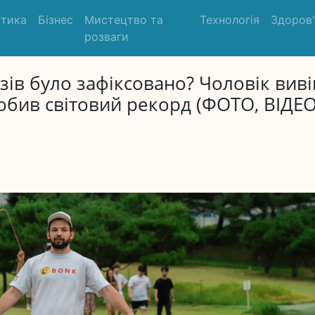
ітика
Бізнес
Мистецтво та
Технологія
Здоров
розваги
зів було зафіксовано? Чоловік виві
обив світовий рекорд (ФОТО, ВІДЕО)