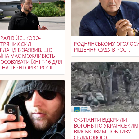
РАЛ ВІЙСЬКОВО-
РОДНЯНСЬКОМУ ОГОЛОС
ІТРЯНИХ СИЛ
РІШЕННЯ СУДУ В РОСІЇ.
ЕРЛАНДІВ ЗАЯВИВ, ЩО
АЇНА МАЄ МОЖЛИВІСТЬ
ОСОВУВАТИ ЇХНІ F-16 ДЛЯ
 НА ТЕРИТОРІЮ РОСІЇ.
ОКУПАНТИ ВІДКРИЛИ
ВОГОНЬ ПО УКРАЇНСЬКИМ
ВІЙСЬКОВИМ ПОБЛИЗУ
СЕЛИДОВОГО.