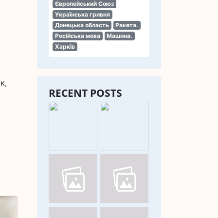
Європейський Союз
Українська гривня
Донецька область
Ракета.
Російська мова
Машина.
Харків
к,
RECENT POSTS