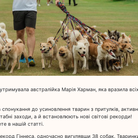
утримувала австралійка Марія Харман, яка вразила всіх
 спонукання до усиновлення тварин з притулків, активн
абні заходи, а й встановлюють нові світові рекорди!
е в нашій статті.
рекорд Гіннеса, одночасно вигулявши 38 собак. Тваринк