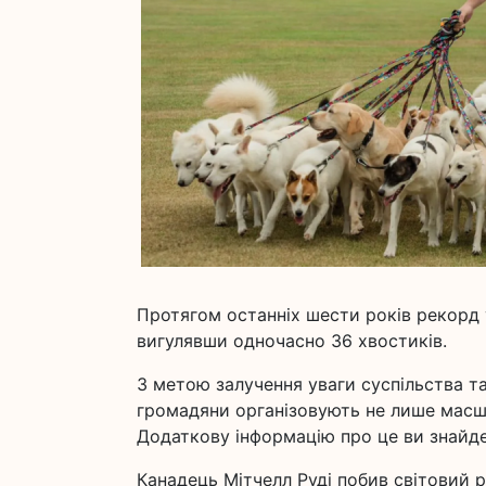
Протягом останніх шести років рекорд 
вигулявши одночасно 36 хвостиків.
З метою залучення уваги суспільства та
громадяни організовують не лише масшт
Додаткову інформацію про це ви знайдет
Канадець Мітчелл Руді побив світовий 