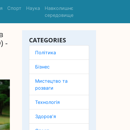
'я
Спорт
Наука
Навколишнє
середовище
в
CATEGORIES
 -
Політика
Бізнес
Мистецтво та
розваги
Технологія
Здоров'я