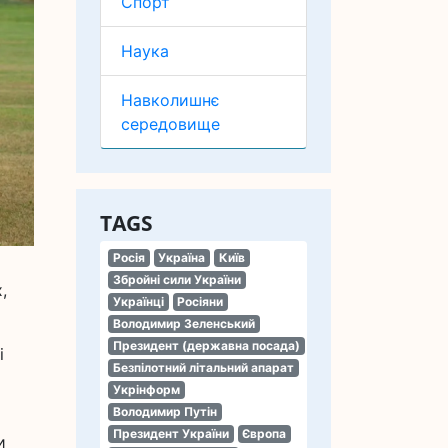
Спорт
Наука
Навколишнє
середовище
TAGS
Росія
Україна
Київ
Збройні сили України
,
Українці
Росіяни
Володимир Зеленський
Президент (державна посада)
і
Безпілотний літальний апарат
Укрінформ
Володимир Путін
Президент України
Європа
и