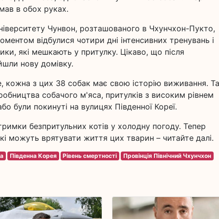
имав в обох руках.
Університету Чунвон, розташованого в Чхунчхон-Пукто,
ментом відбулися чотири дні інтенсивних тренувань і
ики, які мешкають у притулку. Цікаво, що після
йшли нову домівку.
, кожна з цих 38 собак має свою історію виживання. Та
иробництва собачого м'яса, притулків з високим рівнем
о були покинуті на вулицях Південної Кореї.
тримки безпритульних котів у холодну погоду. Тепер
і можуть врятувати життя цих тварин – читайте далі.
са
Південна Корея
Рівень смертності
Провінція Північний Чхунчхон