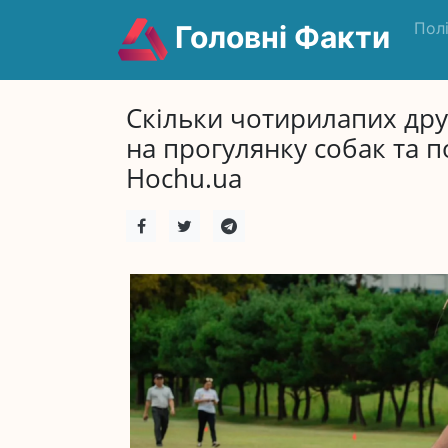
Пол
Головні Факти
Скільки чотирилапих дру
на прогулянку собак та п
Hochu.ua