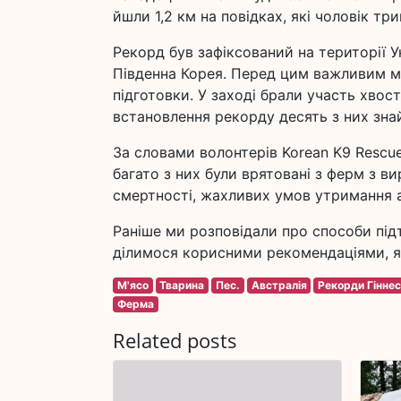
йшли 1,2 км на повідках, які чоловік тр
Рекорд був зафіксований на території 
Південна Корея. Перед цим важливим мо
підготовки. У заході брали участь хвост
встановлення рекорду десять з них зна
За словами волонтерів Korean K9 Rescue
багато з них були врятовані з ферм з в
смертності, жахливих умов утримання аб
Раніше ми розповідали про способи під
ділимося корисними рекомендаціями, як
М'ясо
Тварина
Пес.
Австралія
Рекорди Гінне
Ферма
Related posts