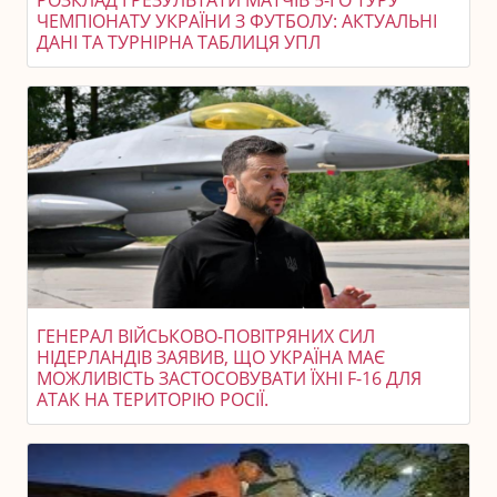
РОЗКЛАД І РЕЗУЛЬТАТИ МАТЧІВ 5-ГО ТУРУ
ЧЕМПІОНАТУ УКРАЇНИ З ФУТБОЛУ: АКТУАЛЬНІ
ДАНІ ТА ТУРНІРНА ТАБЛИЦЯ УПЛ
ГЕНЕРАЛ ВІЙСЬКОВО-ПОВІТРЯНИХ СИЛ
НІДЕРЛАНДІВ ЗАЯВИВ, ЩО УКРАЇНА МАЄ
МОЖЛИВІСТЬ ЗАСТОСОВУВАТИ ЇХНІ F-16 ДЛЯ
АТАК НА ТЕРИТОРІЮ РОСІЇ.