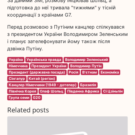
За даними ЗМІ, розмову ініціював Шольц, а
підготовка до неї тривала "тижнями" у тісній
координації з країнами G7.
Перед розмовою з Путіним канцлер спілкувався
з президентом України Володимиром Зеленським
і планує зателефонувати йому також після
дзвінка Путіну.
Україна
Українська правда
Володимир Зеленський
Німеччина
Президент України
Володимир Путін
Президент (державна посада)
Росія
В'єтнам
Економіка
Сінгапур
Китай (регіон)
Канцлер Німеччини (1949 - дотепер)
Бразилія
Північна Корея
Олаф Шольц
Південна Африка
Сі Цзіньпін
Група семи
G20
Related posts