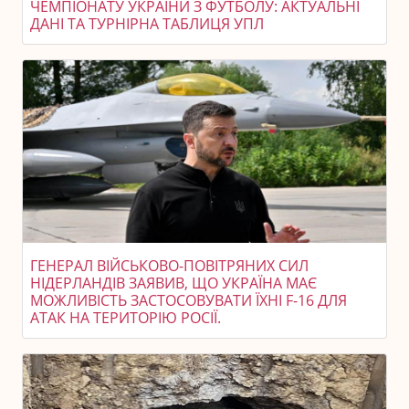
ЧЕМПІОНАТУ УКРАЇНИ З ФУТБОЛУ: АКТУАЛЬНІ
ДАНІ ТА ТУРНІРНА ТАБЛИЦЯ УПЛ
ГЕНЕРАЛ ВІЙСЬКОВО-ПОВІТРЯНИХ СИЛ
НІДЕРЛАНДІВ ЗАЯВИВ, ЩО УКРАЇНА МАЄ
МОЖЛИВІСТЬ ЗАСТОСОВУВАТИ ЇХНІ F-16 ДЛЯ
АТАК НА ТЕРИТОРІЮ РОСІЇ.