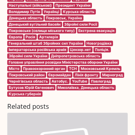
Наступальні (військові)
Президент України
Володимир Путін
Українці
Курська область
Донецька область
Покровськ, Україна
Донецький вугільний басейн
Збройні сили Росії
Покровське (селище міського типу)
Екстрена евакуація
Європа
Росія
Артилерія
Генеральний штаб Збройних сил України
Новогродівка
Імператорська російська армія
Цензор.нет
Поліція.
Збройні сили України
Дніпропетровська область
Головне управління розвідки Міністерства оборони України
Місто
Правоохоронний орган
ТСН
Московський Кремль
Покровський район
Євромайдан
Лінія фронту
Мирноград
Чернігівська область
Автобус.
YouTube
Павлоград
Бутусов Юрій Євгенович
Миколаївка, Донецька область
Курська губернія
Related posts