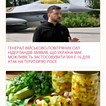
ГЕНЕРАЛ ВІЙСЬКОВО-ПОВІТРЯНИХ СИЛ
НІДЕРЛАНДІВ ЗАЯВИВ, ЩО УКРАЇНА МАЄ
МОЖЛИВІСТЬ ЗАСТОСОВУВАТИ ЇХНІ F-16 ДЛЯ
АТАК НА ТЕРИТОРІЮ РОСІЇ.