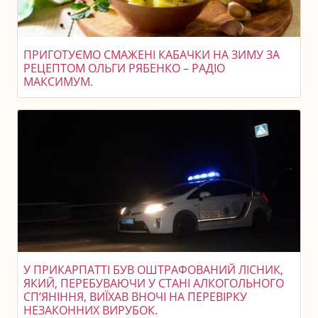
ПРИГОТУЄМО СМАЖЕНІ КАБАЧКИ НА ЗИМУ ЗА
РЕЦЕПТОМ ОЛЬГИ РЯБЕНКО – РАДІО
МАКСИМУМ.
У ПРИКАРПАТТІ БУВ ОШТРАФОВАНИЙ ЛІСНИК,
ЯКИЙ, ПЕРЕБУВАЮЧИ У СТАНІ АЛКОГОЛЬНОГО
СП’ЯНІННЯ, ВИЇХАВ ВНОЧІ НА ПЕРЕВІРКУ
НЕЗАКОННИХ ВИРУБОК.