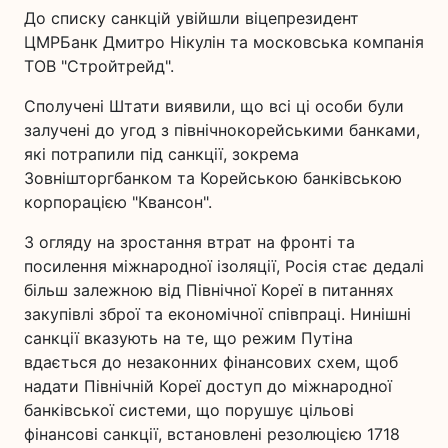
До списку санкцій увійшли віцепрезидент
ЦМРБанк Дмитро Нікулін та московська компанія
ТОВ "Стройтрейд".
Сполучені Штати виявили, що всі ці особи були
залучені до угод з північнокорейськими банками,
які потрапили під санкції, зокрема
Зовнішторгбанком та Корейською банківською
корпорацією "Квансон".
З огляду на зростання втрат на фронті та
посилення міжнародної ізоляції, Росія стає дедалі
більш залежною від Північної Кореї в питаннях
закупівлі зброї та економічної співпраці. Нинішні
санкції вказують на те, що режим Путіна
вдається до незаконних фінансових схем, щоб
надати Північній Кореї доступ до міжнародної
банківської системи, що порушує цільові
фінансові санкції, встановлені резолюцією 1718