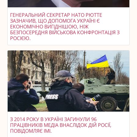
ГЕНЕРАЛЬНИЙ СЕКРЕТАР НАТО РЮТТЕ
ЗАЗНАЧИВ, ЩО ДОПОМОГА УКРАЇНІ Є
ЕКОНОМІЧНО ВИГІДНІШОЮ, НІЖ
БЕЗПОСЕРЕДНЯ ВІЙСЬКОВА КОНФРОНТАЦІЯ З
РОСІЄЮ.
З 2014 РОКУ В УКРАЇНІ ЗАГИНУЛИ 96
ПРАЦІВНИКІВ МЕДІА ВНАСЛІДОК ДІЙ РОСІЇ,
ПОВІДОМЛЯЄ ІМІ.