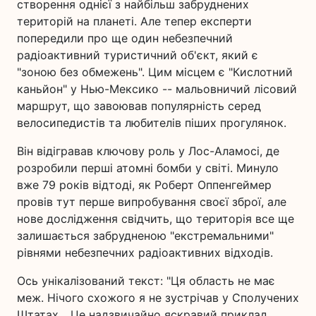
створення однієї з найбільш забруднених
територій на планеті. Але тепер експерти
попередили про ще один небезпечний
радіоактивний туристичний об'єкт, який є
"зоною без обмежень". Цим місцем є "Кислотний
каньйон" у Нью-Мексико -- мальовничий лісовий
маршрут, що завоював популярність серед
велосипедистів та любителів піших прогулянок.
Він відігравав ключову роль у Лос-Аламосі, де
розробили перші атомні бомби у світі. Минуло
вже 79 років відтоді, як Роберт Оппенгеймер
провів тут перше випробування своєї зброї, але
нове дослідження свідчить, що територія все ще
залишається забрудненою "екстремальними"
рівнями небезпечних радіоактивних відходів.
Ось унікалізований текст: "Ця область не має
меж. Нічого схожого я не зустрічав у Сполучених
Штатах... Це надзвичайно яскравий приклад