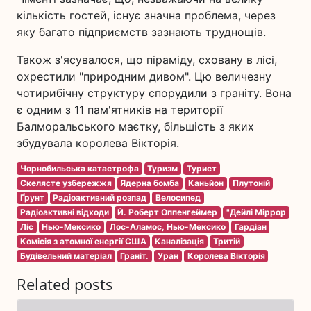
кількість гостей, існує значна проблема, через
яку багато підприємств зазнають труднощів.
Також з'ясувалося, що піраміду, сховану в лісі,
охрестили "природним дивом". Цю величезну
чотирибічну структуру спорудили з граніту. Вона
є одним з 11 пам'ятників на території
Балморальського маєтку, більшість з яких
збудувала королева Вікторія.
Чорнобильська катастрофа
Туризм
Турист
Скелясте узбережжя
Ядерна бомба
Каньйон
Плутоній
Ґрунт
Радіоактивний розпад
Велосипед
Радіоактивні відходи
Й. Роберт Оппенгеймер
"Дейлі Міррор
Ліс
Нью-Мексико
Лос-Аламос, Нью-Мексико
Гардіан
Комісія з атомної енергії США
Каналізація
Тритій
Будівельний матеріал
Граніт.
Уран
Королева Вікторія
Related posts