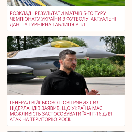
РОЗКЛАД І РЕЗУЛЬТАТИ МАТЧІВ 5-ГО ТУРУ
ЧЕМПІОНАТУ УКРАЇНИ З ФУТБОЛУ: АКТУАЛЬНІ
ДАНІ ТА ТУРНІРНА ТАБЛИЦЯ УПЛ
ГЕНЕРАЛ ВІЙСЬКОВО-ПОВІТРЯНИХ СИЛ
НІДЕРЛАНДІВ ЗАЯВИВ, ЩО УКРАЇНА МАЄ
МОЖЛИВІСТЬ ЗАСТОСОВУВАТИ ЇХНІ F-16 ДЛЯ
АТАК НА ТЕРИТОРІЮ РОСІЇ.