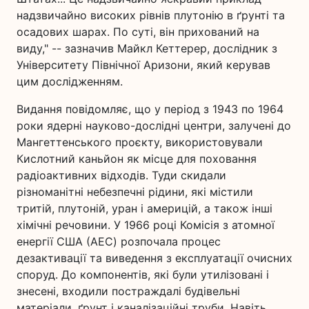
надзвичайно високих рівнів плутонію в ґрунті та
осадових шарах. По суті, він прихований на
виду," -- зазначив Майкл Кеттерер, дослідник з
Університету Північної Аризони, який керував
цим дослідженням.
Видання повідомляє, що у період з 1943 по 1964
роки ядерні науково-дослідні центри, залучені до
Мангеттенського проєкту, використовували
Кислотний каньйон як місце для поховання
радіоактивних відходів. Туди скидали
різноманітні небезпечні рідини, які містили
тритій, плутоній, уран і америцій, а також інші
хімічні речовини. У 1966 році Комісія з атомної
енергії США (AEC) розпочала процес
дезактивації та виведення з експлуатації очисних
споруд. До компонентів, які були утилізовані і
знесені, входили постраждалі будівельні
матеріали, ґрунт і каналізаційні труби. Навіть