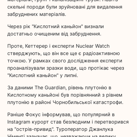
скельні породи були зруйновані для видалення
забруднених матеріалів.
Через рік "Кислотний каньйон" визнали
достатньо очищеним від забруднення.
Проте, Кеттерер і експерти Nuclear Watch
стверджують, що він все ще є радіоактивною
точкою. У рамках свого дослідження експерти
проаналізували зразки води, що протікає через
"Кислотний каньйон" у липні.
За даними The Guardian, рівень плутонію в
Кислотному каньйоні був порівнянний з рівнем
плутонію в районі Чорнобильської катастрофи.
Раніше Фокус інформував, що популярний в
Instagram курорт став безлюдним і перетворився
на "острів-привид". Туроператор Джанлука
Чіменті зазначає, що, незважаючи на велику